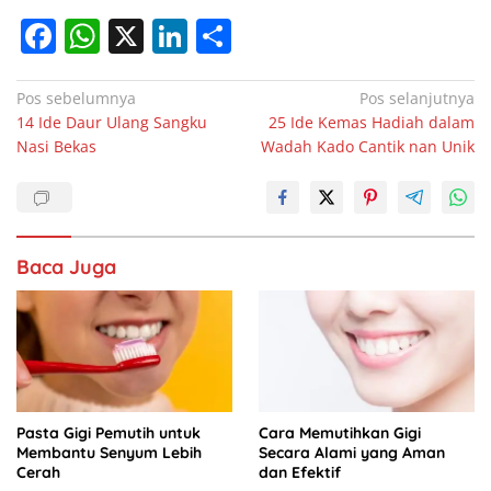
F
W
X
Li
S
a
h
n
h
c
at
k
ar
Navigasi
Pos sebelumnya
Pos selanjutnya
14 Ide Daur Ulang Sangku
25 Ide Kemas Hadiah dalam
pos
e
s
e
e
Nasi Bekas
Wadah Kado Cantik nan Unik
b
A
dI
o
p
n
o
p
Baca Juga
k
Pasta Gigi Pemutih untuk
Cara Memutihkan Gigi
Membantu Senyum Lebih
Secara Alami yang Aman
Cerah
dan Efektif