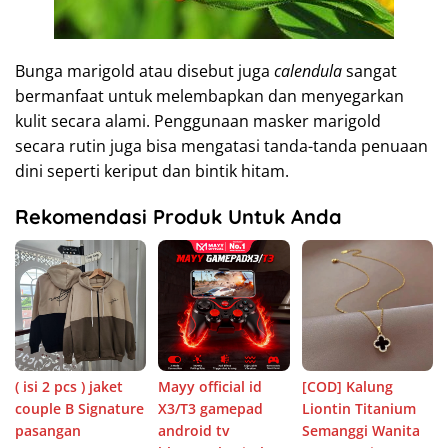
Bunga marigold atau disebut juga
calendula
sangat
bermanfaat untuk melembapkan dan menyegarkan
kulit secara alami. Penggunaan masker marigold
secara rutin juga bisa mengatasi tanda-tanda penuaan
dini seperti keriput dan bintik hitam.
Rekomendasi Produk Untuk Anda
( isi 2 pcs ) jaket
Mayy official id
[COD] Kalung
couple B Signature
X3/T3 gamepad
Liontin Titanium
pasangan
android tv
Semanggi Wanita