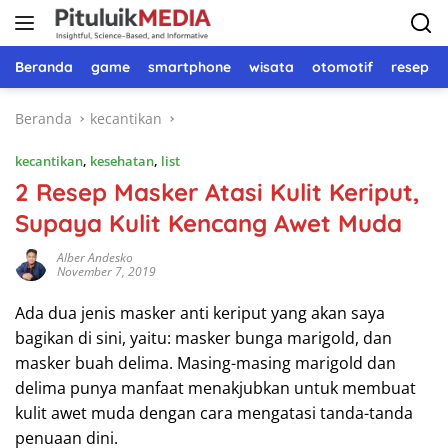
Langsung
ke
konten
Beranda
game
smartphone
wisata
otomotif
resep 
Beranda
kecantikan
kecantikan
,
kesehatan
,
list
2 Resep Masker Atasi Kulit Keriput,
Supaya Kulit Kencang Awet Muda
Alber Andesko
November 7, 2019
Ada dua jenis masker anti keriput yang akan saya
bagikan di sini, yaitu: masker bunga marigold, dan
masker buah delima. Masing-masing marigold dan
delima punya manfaat menakjubkan untuk membuat
kulit awet muda dengan cara mengatasi tanda-tanda
penuaan dini.