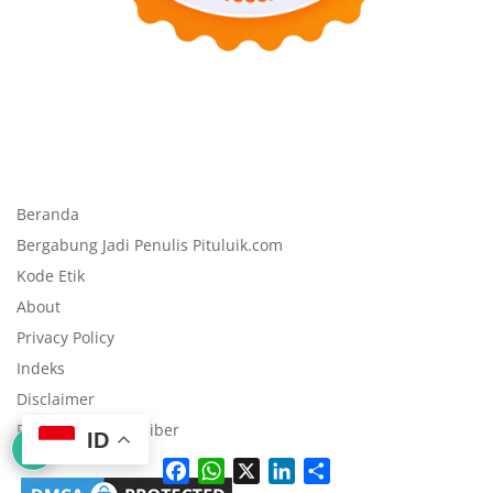
Beranda
Bergabung Jadi Penulis Pituluik.com
Kode Etik
About
Privacy Policy
Indeks
Disclaimer
Pedoman Media Siber
ID
F
W
X
L
S
a
h
i
h