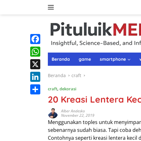
Langsung
ke
konten
F
a
Beranda
game
smartphone
W
c
h
X
Beranda
craft
e
a
L
craft
,
dekorasi
b
t
i
20 Kreasi Lentera Kec
o
S
s
n
o
h
Alber Andesko
A
November 22, 2019
k
k
a
Menggunakan toples untuk menyimpan li
p
e
r
sebenarnya sudah biasa. Tapi coba deh
p
d
Contohnya seperti kreasi lentera kecil
e