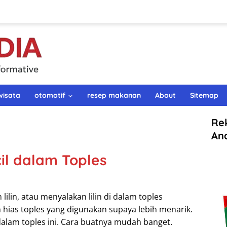
wisata
otomotif
resep makanan
About
Sitemap
Re
An
il dalam Toples
lin, atau menyalakan lilin di dalam toples
 hias toples yang digunakan supaya lebih menarik.
 dalam toples ini. Cara buatnya mudah banget.