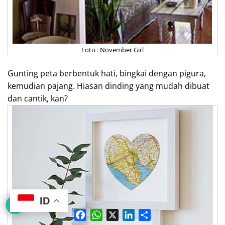
Foto : November Girl
Gunting peta berbentuk hati, bingkai dengan pigura,
kemudian pajang. Hiasan dinding yang mudah dibuat
dan cantik, kan?
ID
F
W
X
L
S
a
h
i
h