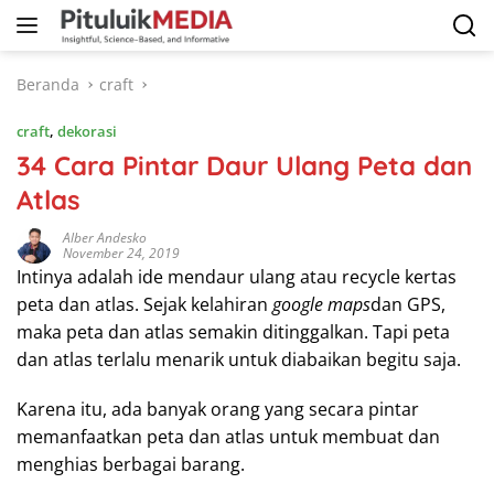
Langsung
ke
konten
Beranda
craft
craft
,
dekorasi
34 Cara Pintar Daur Ulang Peta dan
Atlas
Alber Andesko
November 24, 2019
Intinya adalah ide mendaur ulang atau recycle kertas
peta dan atlas. Sejak kelahiran
google maps
dan GPS,
maka peta dan atlas semakin ditinggalkan. Tapi peta
dan atlas terlalu menarik untuk diabaikan begitu saja.
Karena itu, ada banyak orang yang secara pintar
memanfaatkan peta dan atlas untuk membuat dan
menghias berbagai barang.