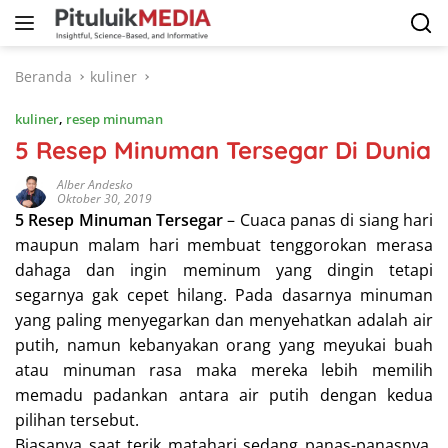
Langsung
ke
konten
Beranda
kuliner
kuliner
,
resep minuman
5 Resep Minuman Tersegar Di Dunia
Alber Andesko
Oktober 30, 2019
5 Resep Minuman Tersegar
– Cuaca panas di siang hari
maupun malam hari membuat tenggorokan merasa
dahaga dan ingin meminum yang dingin tetapi
segarnya gak cepet hilang. Pada dasarnya minuman
yang paling menyegarkan dan menyehatkan adalah air
putih, namun kebanyakan orang yang meyukai buah
atau minuman rasa maka mereka lebih memilih
memadu padankan antara air putih dengan kedua
pilihan tersebut.
Biasanya saat terik matahari sedang panas-panasnya,