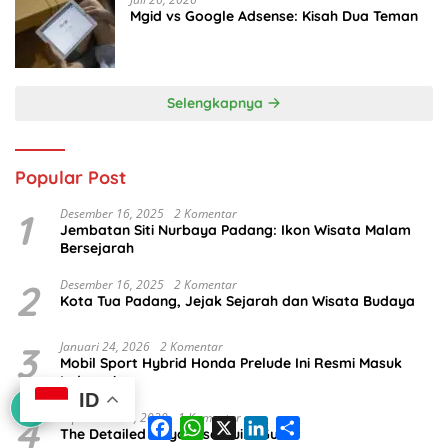
Mgid vs Google Adsense: Kisah Dua Teman
Selengkapnya
Popular Post
1
Desember 16, 2025
2 Komentar
Jembatan Siti Nurbaya Padang: Ikon Wisata Malam
Bersejarah
2
Desember 16, 2025
2 Komentar
Kota Tua Padang, Jejak Sejarah dan Wisata Budaya
3
Januari 24, 2026
2 Komentar
Mobil Sport Hybrid Honda Prelude Ini Resmi Masuk
Indonesia
ID
4
September 14, 2020
1 Komentar
F
W
X
L
S
The Detailed Hayabusa Build Guide
a
h
i
h