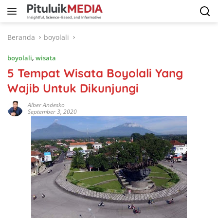
Langsung
ke
konten
Beranda
boyolali
boyolali
,
wisata
5 Tempat Wisata Boyolali Yang
Wajib Untuk Dikunjungi
Alber Andesko
September 3, 2020