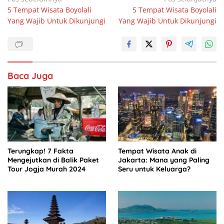
c
at
k
ar
5 Tempat Wisata Boyolali
5 Tempat Wisata Boyolali
pos
e
s
e
e
Yang Wajib Untuk Dikunjungi
Yang Wajib Untuk Dikunjungi
b
A
dI
o
p
n
o
p
Baca Juga
k
Terungkap! 7 Fakta
Tempat Wisata Anak di
Mengejutkan di Balik Paket
Jakarta: Mana yang Paling
Tour Jogja Murah 2024
Seru untuk Keluarga?