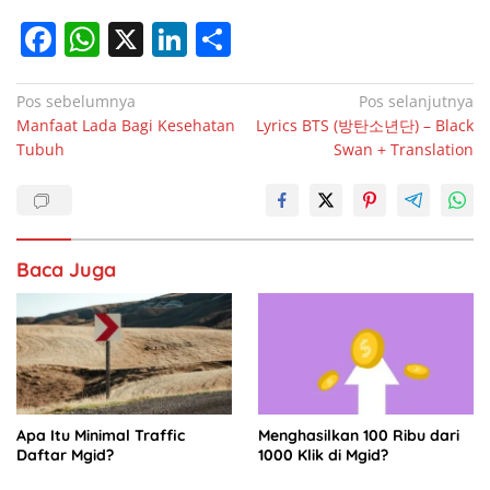
F
W
X
Li
S
a
h
n
h
c
at
k
ar
Navigasi
Pos sebelumnya
Pos selanjutnya
Manfaat Lada Bagi Kesehatan
Lyrics BTS (방탄소년단) – Black
pos
e
s
e
e
Tubuh
Swan + Translation
b
A
dI
o
p
n
o
p
Baca Juga
k
Apa Itu Minimal Traffic
Menghasilkan 100 Ribu dari
Daftar Mgid?
1000 Klik di Mgid?