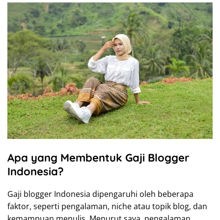
Apa yang Membentuk Gaji Blogger
Indonesia?
Gaji blogger Indonesia dipengaruhi oleh beberapa
faktor, seperti pengalaman, niche atau topik blog, dan
kemampuan menulis. Menurut saya, pengalaman