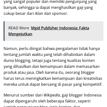
yang sangat populer dan memiliki pengunjung yang
banyak, sehingga ia dapat menghasilkan gaji yang
cukup besar dari iklan dan sponsor.
READ More
Mgid Publisher Indonesia: Fakta
Mengejutkan
Namun, perlu diingat bahwa pengalaman tidak hanya
tentang jumlah waktu yang telah dihabiskan dalam
dunia blogging, tetapi juga tentang kualitas konten
yang dihasilkan dan kemampuan dalam memasarkan
produk atau jasa. Oleh karena itu, seorang blogger
harus terus meningkatkan kemampuan dan kreativitas
mereka untuk dapat bersaing di pasar yang kompetitif.
Menurut sumber dari
Wikipedia
, gaji blogger Indonesia
dapat dipengaruhi oleh beberapa faktor, seperti
jumlah pengunjung blog, jenis konten, dan