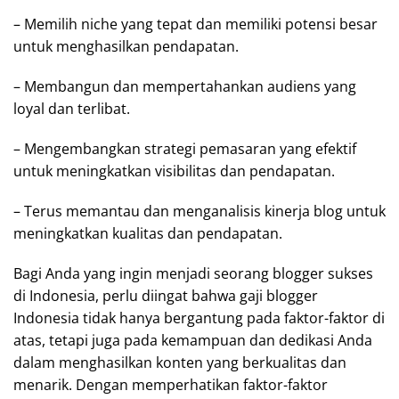
– Memilih niche yang tepat dan memiliki potensi besar
untuk menghasilkan pendapatan.
– Membangun dan mempertahankan audiens yang
loyal dan terlibat.
– Mengembangkan strategi pemasaran yang efektif
untuk meningkatkan visibilitas dan pendapatan.
– Terus memantau dan menganalisis kinerja blog untuk
meningkatkan kualitas dan pendapatan.
Bagi Anda yang ingin menjadi seorang blogger sukses
di Indonesia, perlu diingat bahwa gaji blogger
Indonesia tidak hanya bergantung pada faktor-faktor di
atas, tetapi juga pada kemampuan dan dedikasi Anda
dalam menghasilkan konten yang berkualitas dan
menarik. Dengan memperhatikan faktor-faktor