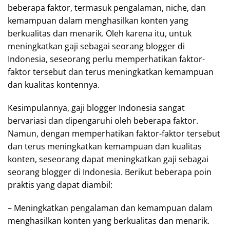
beberapa faktor, termasuk pengalaman, niche, dan
kemampuan dalam menghasilkan konten yang
berkualitas dan menarik. Oleh karena itu, untuk
meningkatkan gaji sebagai seorang blogger di
Indonesia, seseorang perlu memperhatikan faktor-
faktor tersebut dan terus meningkatkan kemampuan
dan kualitas kontennya.
Kesimpulannya, gaji blogger Indonesia sangat
bervariasi dan dipengaruhi oleh beberapa faktor.
Namun, dengan memperhatikan faktor-faktor tersebut
dan terus meningkatkan kemampuan dan kualitas
konten, seseorang dapat meningkatkan gaji sebagai
seorang blogger di Indonesia. Berikut beberapa poin
praktis yang dapat diambil:
– Meningkatkan pengalaman dan kemampuan dalam
menghasilkan konten yang berkualitas dan menarik.