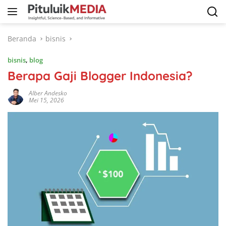
Langsung
ke
konten
Beranda
bisnis
bisnis
,
blog
Berapa Gaji Blogger Indonesia?
Alber Andesko
Mei 15, 2026