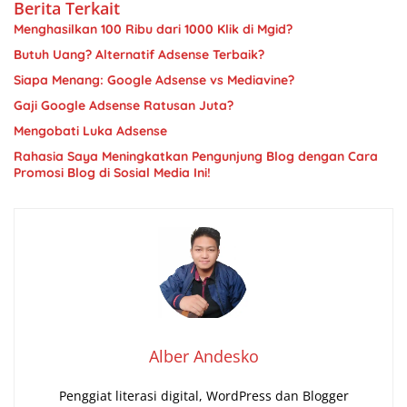
Berita Terkait
Menghasilkan 100 Ribu dari 1000 Klik di Mgid?
Butuh Uang? Alternatif Adsense Terbaik?
Siapa Menang: Google Adsense vs Mediavine?
Gaji Google Adsense Ratusan Juta?
Mengobati Luka Adsense
Rahasia Saya Meningkatkan Pengunjung Blog dengan Cara
Promosi Blog di Sosial Media Ini!
Alber Andesko
Penggiat literasi digital, WordPress dan Blogger