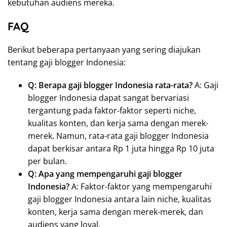
kebutuhan audiens mereka.
FAQ
Berikut beberapa pertanyaan yang sering diajukan
tentang gaji blogger Indonesia:
Q: Berapa gaji blogger Indonesia rata-rata?
A: Gaji
blogger Indonesia dapat sangat bervariasi
tergantung pada faktor-faktor seperti niche,
kualitas konten, dan kerja sama dengan merek-
merek. Namun, rata-rata gaji blogger Indonesia
dapat berkisar antara Rp 1 juta hingga Rp 10 juta
per bulan.
Q: Apa yang mempengaruhi gaji blogger
Indonesia?
A: Faktor-faktor yang mempengaruhi
gaji blogger Indonesia antara lain niche, kualitas
konten, kerja sama dengan merek-merek, dan
audiens yang loyal.