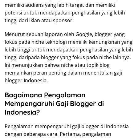
memiliki audiens yang lebih target dan memiliki
potensi untuk mendapatkan penghasilan yang lebih
tinggi dari iklan atau sponsor.
Menurut sebuah laporan oleh Google, blogger yang
fokus pada niche teknologi memiliki kemungkinan yang
lebih tinggi untuk mendapatkan penghasilan yang lebih
tinggi daripada blogger yang fokus pada niche lainnya.
Ini menunjukkan bahwa niche atau topik blog
memainkan peran penting dalam menentukan gaji
blogger Indonesia.
Bagaimana Pengalaman
Mempengaruhi Gaji Blogger di
Indonesia?
Pengalaman mempengaruhi gaji blogger di Indonesia
dengan beberapa cara. Pertama, pengalaman