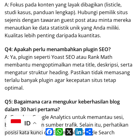
A: Fokus pada konten yang layak dibagikan (listicle,
studi kasus, panduan lengkap). Hubungi pemilik situs
sejenis dengan tawaran guest post atau minta mereka
menautkan ke data statistik unik yang Anda miliki.
Kualitas lebih penting daripada kuantitas.
Q4: Apakah perlu menambahkan plugin SEO?
A: Ya, plugin seperti Yoast SEO atau Rank Math
membantu mengoptimalkan meta title, deskripsi, serta
mengatur struktur heading. Pastikan tidak memasang
terlalu banyak plugin agar kecepatan situs tetap
optimal.
Q5: Bagaimana cara mengukur keberhasilan blog
dalam 30 hari pertama?
A: Gunakan Google Analytics untuk memantau sesi,
ID
bounce rate, dan sumber trafik. Selain itu, perhatikan
F
W
X
L
S
posisi kata kunci di SERP melalui Google Search
a
h
i
h