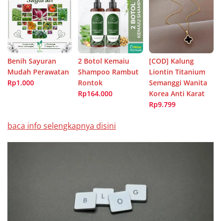
Benih Sayuran
2 Botol Kemaiu
[COD] Kalung
Mudah Perawatan
Shampoo Rambut
Liontin Titanium
Rp1.000
Rontok
Semanggi Wanita
Rp164.000
Korea Anti Karat
Rp9.799
baca info selengkapnya disini