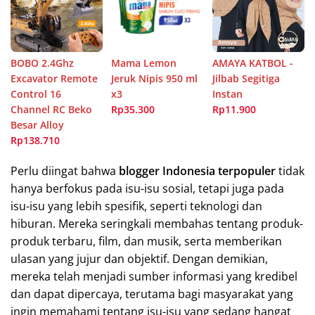
BOBO 2.4Ghz
Mama Lemon
AMAYA KATBOL -
Excavator Remote
Jeruk Nipis 950 ml
Jilbab Segitiga
Control 16
x3
Instan
Channel RC Beko
Rp35.300
Rp11.900
Besar Alloy
Rp138.710
Perlu diingat bahwa
blogger Indonesia terpopuler
tidak
hanya berfokus pada isu-isu sosial, tetapi juga pada
isu-isu yang lebih spesifik, seperti teknologi dan
hiburan. Mereka seringkali membahas tentang produk-
produk terbaru, film, dan musik, serta memberikan
ulasan yang jujur dan objektif. Dengan demikian,
mereka telah menjadi sumber informasi yang kredibel
dan dapat dipercaya, terutama bagi masyarakat yang
ingin memahami tentang isu-isu yang sedang hangat