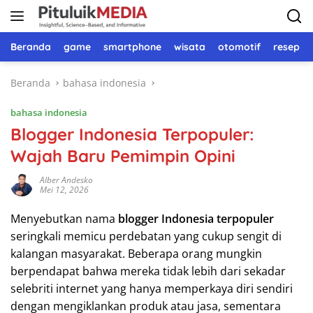
Langsung
ke
konten
Beranda
game
smartphone
wisata
otomotif
resep 
Beranda
bahasa indonesia
bahasa indonesia
Blogger Indonesia Terpopuler:
Wajah Baru Pemimpin Opini
Alber Andesko
Mei 12, 2026
Menyebutkan nama
blogger Indonesia terpopuler
seringkali memicu perdebatan yang cukup sengit di
kalangan masyarakat. Beberapa orang mungkin
berpendapat bahwa mereka tidak lebih dari sekadar
selebriti internet yang hanya memperkaya diri sendiri
dengan mengiklankan produk atau jasa, sementara