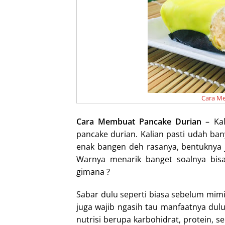
I
n
Cara M
Cara Membuat Pancake Durian
– Kal
pancake durian. Kalian pasti udah ba
enak bangen deh rasanya, bentuknya ju
Warnya menarik banget soalnya bisa
gimana ?
Sabar dulu seperti biasa sebelum mi
juga wajib ngasih tau manfaatnya du
nutrisi berupa karbohidrat, protein, se