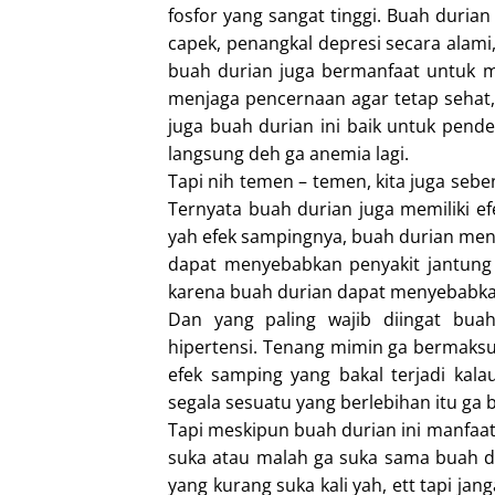
fosfor yang sangat tinggi. Buah duria
capek, penangkal depresi secara alami,
buah durian juga bermanfaat untuk me
menjaga pencernaan agar tetap sehat,
juga buah durian ini baik untuk pend
langsung deh ga anemia lagi.
Tapi nih temen – temen, kita juga seb
Ternyata buah durian juga memiliki ef
yah efek sampingnya, buah durian men
dapat menyebabkan penyakit jantung 
karena buah durian dapat menyebabka
Dan yang paling wajib diingat bua
hipertensi. Tenang mimin ga bermaks
efek samping yang bakal terjadi kala
segala sesuatu yang berlebihan itu ga b
Tapi meskipun buah durian ini manfaat
suka atau malah ga suka sama buah di
yang kurang suka kali yah, ett tapi ja