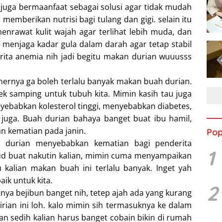
n juga bermaanfaat sebagai solusi agar tidak mudah
 memberikan nutrisi bagi tulang dan gigi. selain itu
nrawat kulit wajah agar terlihat lebih muda, dan
 menjaga kadar gula dalam darah agar tetap stabil
erita anemia nih jadi begitu makan durian wuuusss
enernya ga boleh terlalu banyak makan buah durian.
ek samping untuk tubuh kita. Mimin kasih tau juga
yebabkan kolesterol tinggi, menyebabkan diabetes,
juga. Buah durian bahaya banget buat ibu hamil,
n kematian pada janin.
Pop
h durian menyebabkan kematian bagi penderita
1
ud buat nakutin kalian, mimin cuma menyampaikan
u kalian makan buah ini terlalu banyak. Inget yah
aik untuk kita.
2
nya bejibun banget nih, tetep ajah ada yang kurang
rian ini loh. kalo mimin sih termasuknya ke dalam
ngan sedih kalian harus banget cobain bikin di rumah