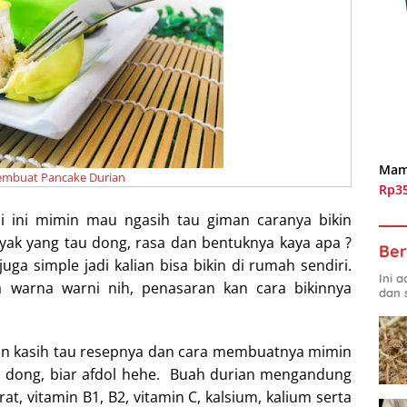
Mam
embuat Pancake Durian
Rp3
i ini mimin mau ngasih tau giman caranya bikin
nyak yang tau dong, rasa dan bentuknya kaya apa ?
Ber
ga simple jadi kalian bisa bikin di rumah sendiri.
Ini 
 warna warni nih, penasaran kan cara bikinnya
dan 
min kasih tau resepnya dan cara membuatnya mimin
lu dong, biar afdol hehe. Buah durian mengandung
rat, vitamin B1, B2, vitamin C, kalsium, kalium serta