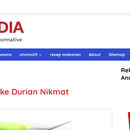
wisata
otomotif
resep makanan
About
Sitemap
Re
An
ke Durian Nikmat