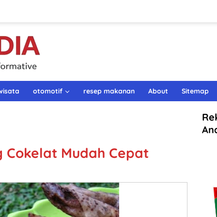
wisata
otomotif
resep makanan
About
Sitemap
Re
An
 Cokelat Mudah Cepat