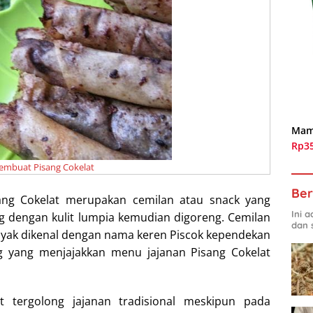
Mam
Rp3
embuat Pisang Cokelat
Ber
ng Cokelat merupakan cemilan atau snack yang
Ini 
ng dengan kulit lumpia kemudian digoreng. Cemilan
dan 
anyak dikenal dengan nama keren Piscok kependekan
g yang menjajakkan menu jajanan Pisang Cokelat
t tergolong jajanan tradisional meskipun pada