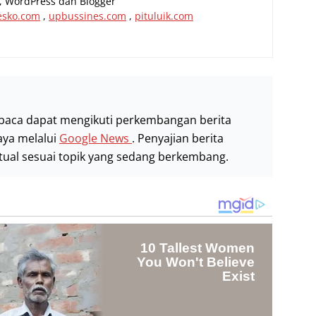
al, WordPress dan Blogger
esko.com
,
upbussines.com
,
pituluik.com
baca dapat mengikuti perkembangan berita
aya melalui
Google News
. Penyajian berita
stual sesuai topik yang sedang berkembang.