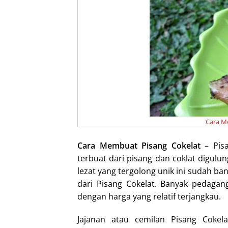
I
n
Cara M
Cara Membuat Pisang Cokelat
– Pisa
terbuat dari pisang dan coklat digulu
lezat yang tergolong unik ini sudah b
dari Pisang Cokelat. Banyak pedagan
dengan harga yang relatif terjangkau.
Jajanan atau cemilan Pisang Cokela