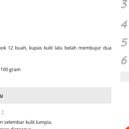
3
4
5
ok 12 buah, kupas kulit lalu belah membujur dua
6
s 100 gram
du
 :
 selembar kulit lumpia.