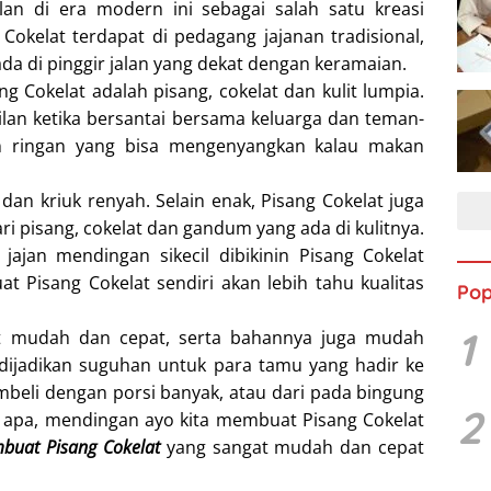
lan di era modern ini sebagai salah satu kreasi
 Cokelat terdapat di pedagang jajanan tradisional,
da di pinggir jalan yang dekat dengan keramaian.
 Cokelat adalah pisang, cokelat dan kulit lumpia.
ilan ketika bersantai bersama keluarga dan teman-
an ringan yang bisa mengenyangkan kalau makan
dan kriuk renyah. Selain enak, Pisang Cokelat juga
i pisang, cokelat dan gandum yang ada di kulitnya.
jajan mendingan sikecil dibikinin Pisang Cokelat
at Pisang Cokelat sendiri akan lebih tahu kualitas
Pop
1
t mudah dan cepat, serta bahannya juga mudah
 dijadikan suguhan untuk para tamu yang hadir ke
mbeli dengan porsi banyak, atau dari pada bingung
2
n apa, mendingan ayo kita membuat Pisang Cokelat
buat Pisang Cokelat
yang sangat mudah dan cepat