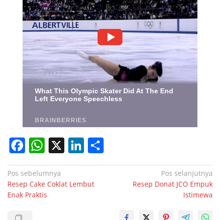
F
W
X
Li
S
a
h
n
h
c
at
k
ar
Navigasi
Pos sebelumnya
Pos selanjutnya
Resep Cake Coklat Lembut
Resep Donat JCO Empuk
pos
e
s
e
e
Enak Praktis
Istimewa
b
A
dI