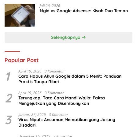
Juli 26, 2026
Mgid vs Google Adsense: Kisah Dua Teman
Selengkapnya
Popular Post
1
April 19, 2026
3 Komentar
Cara Hapus Akun Google dalam 5 Menit: Panduan
Praktis Tanpa Ribet
2
April 19, 2026
3 Komentar
Terungkap! Tata Cara Mandi Wajib: Fakta
Mengejutkan yang Disembunyikan
3
Januari 27, 2026
3 Komentar
Virus Nipah: Ancaman Mematikan yang Jarang
Disadari
Desember 16, 2025
2 Komentar