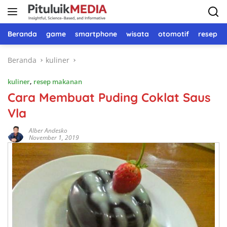
Langsung
ke
konten
Beranda
game
smartphone
wisata
otomotif
resep 
Beranda
kuliner
kuliner
,
resep makanan
Cara Membuat Puding Coklat Saus
Vla
Alber Andesko
November 1, 2019