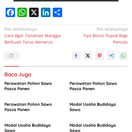
F
W
X
Li
S
a
h
n
h
c
at
k
ar
Navigasi
Pos sebelumnya
Pos selanjutnya
Cara Agar Tanaman Mangga
Tips Bisnis Pupuk Bagi
pos
e
s
e
e
Berbuah Terus Menerus
Pemula
b
A
dI
o
p
n
o
p
Baca Juga
k
Perawatan Pohon Sawo
Perawatan Pohon Sawo
Pasca Panen
Pasca Panen
Perawatan Pohon Sawo
Modal Usaha Budidaya
Pasca Panen
Sawo
Modal Usaha Budidaya
Modal Usaha Budidaya
Sawo
Sawo