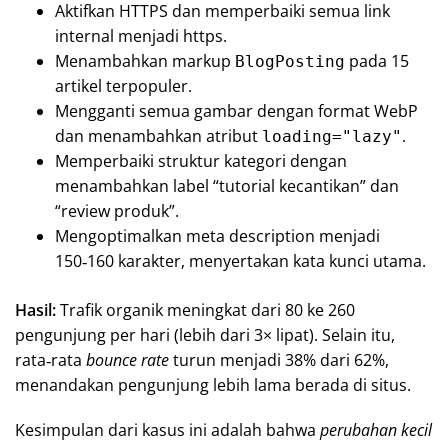
Aktifkan HTTPS dan memperbaiki semua link
internal menjadi https.
Menambahkan markup
pada 15
BlogPosting
artikel terpopuler.
Mengganti semua gambar dengan format WebP
dan menambahkan atribut
.
loading="lazy"
Memperbaiki struktur kategori dengan
menambahkan label “tutorial kecantikan” dan
“review produk”.
Mengoptimalkan meta description menjadi
150‑160 karakter, menyertakan kata kunci utama.
Hasil:
Trafik organik meningkat dari 80 ke 260
pengunjung per hari (lebih dari 3× lipat). Selain itu,
rata‑rata
bounce rate
turun menjadi 38% dari 62%,
menandakan pengunjung lebih lama berada di situs.
Kesimpulan dari kasus ini adalah bahwa
perubahan kecil