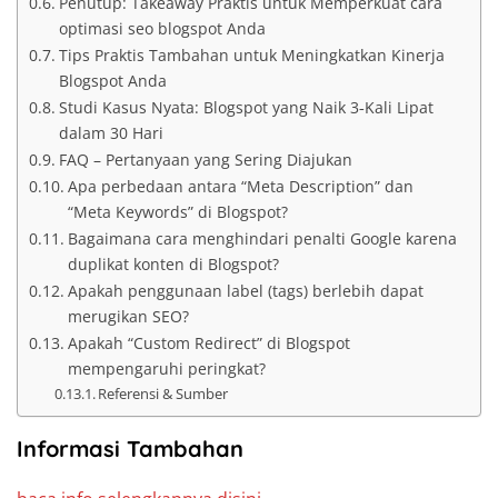
Penutup: Takeaway Praktis untuk Memperkuat cara
optimasi seo blogspot Anda
Tips Praktis Tambahan untuk Meningkatkan Kinerja
Blogspot Anda
Studi Kasus Nyata: Blogspot yang Naik 3‑Kali Lipat
dalam 30 Hari
FAQ – Pertanyaan yang Sering Diajukan
Apa perbedaan antara “Meta Description” dan
“Meta Keywords” di Blogspot?
Bagaimana cara menghindari penalti Google karena
duplikat konten di Blogspot?
Apakah penggunaan label (tags) berlebih dapat
merugikan SEO?
Apakah “Custom Redirect” di Blogspot
mempengaruhi peringkat?
Referensi & Sumber
Informasi Tambahan