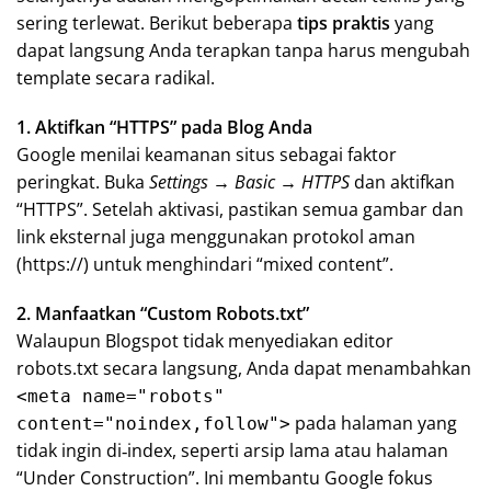
sering terlewat. Berikut beberapa
tips praktis
yang
dapat langsung Anda terapkan tanpa harus mengubah
template secara radikal.
1. Aktifkan “HTTPS” pada Blog Anda
Google menilai keamanan situs sebagai faktor
peringkat. Buka
Settings → Basic → HTTPS
dan aktifkan
“HTTPS”. Setelah aktivasi, pastikan semua gambar dan
link eksternal juga menggunakan protokol aman
(https://) untuk menghindari “mixed content”.
2. Manfaatkan “Custom Robots.txt”
Walaupun Blogspot tidak menyediakan editor
robots.txt secara langsung, Anda dapat menambahkan
<meta name="robots"
pada halaman yang
content="noindex,follow">
tidak ingin di‑index, seperti arsip lama atau halaman
“Under Construction”. Ini membantu Google fokus