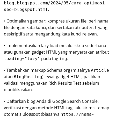
blog.blogspot.com/2024/05/cara-optimasi-
.
seo-blogspot.html
• Optimalkan gambar: kompres ukuran file, beri nama
file dengan kata kunci, dan sertakan atribut
yang
alt
deskriptif serta mengandung kata kunci relevan.
• Implementasikan lazy load melalui skrip sederhana
atau gunakan gadget HTML yang menyertakan atribut
pada tag
.
loading="lazy"
img
• Tambahkan markup Schema.org (misalnya
Article
atau
) lewat gadget HTML; pastikan
BlogPosting
validasi menggunakan Rich Results Test sebelum
dipublikasikan.
• Daftarkan blog Anda di Google Search Console,
verifikasi dengan metode HTML tag, lalu kirim sitemap
otomatis Blogspot (biasanya
https://nama-