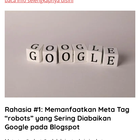
baca info selengkapnya disini
Rahasia #1: Memanfaatkan Meta Tag
“robots” yang Sering Diabaikan
Google pada Blogspot