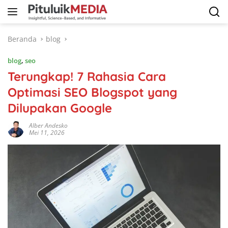
Langsung
ke
konten
Beranda
blog
blog
,
seo
Terungkap! 7 Rahasia Cara
Optimasi SEO Blogspot yang
Dilupakan Google
Alber Andesko
Mei 11, 2026