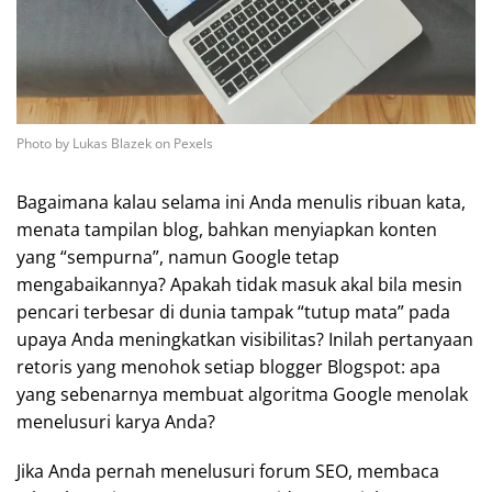
Photo by Lukas Blazek on Pexels
Bagaimana kalau selama ini Anda menulis ribuan kata,
menata tampilan blog, bahkan menyiapkan konten
yang “sempurna”, namun Google tetap
mengabaikannya? Apakah tidak masuk akal bila mesin
pencari terbesar di dunia tampak “tutup mata” pada
upaya Anda meningkatkan visibilitas? Inilah pertanyaan
retoris yang menohok setiap blogger Blogspot: apa
yang sebenarnya membuat algoritma Google menolak
menelusuri karya Anda?
Jika Anda pernah menelusuri forum SEO, membaca