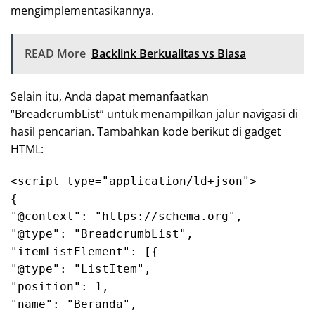
mengimplementasikannya.
READ More
Backlink Berkualitas vs Biasa
Selain itu, Anda dapat memanfaatkan
“BreadcrumbList” untuk menampilkan jalur navigasi di
hasil pencarian. Tambahkan kode berikut di gadget
HTML:
<script type="application/ld+json">
{
"@context": "https://schema.org",
"@type": "BreadcrumbList",
"itemListElement": [{
"@type": "ListItem",
"position": 1,
"name": "Beranda",