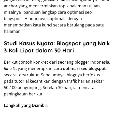
anchor yang mencerminkan topik halaman tujuan,
misalnya “panduan lengkap cara optimasi seo
blogspot”. Hindari over‑optimasi dengan
menempatkan kata kunci secara berulang pada satu
halaman.
Studi Kasus Nyata: Blogspot yang Naik
3‑Kali Lipat dalam 30 Hari
Berikut contoh konkret dari seorang blogger Indonesia,
Rina S.
, yang menerapkan
cara optimasi seo blogspot
secara terstruktur. Sebelumnya, blognya berfokus
pada tutorial kecantikan dengan trafik harian sekitar
50‑100 pengunjung. Setelah 30 hari, ia mencatat
peningkatan berikut:
Langkah yang Diambil: