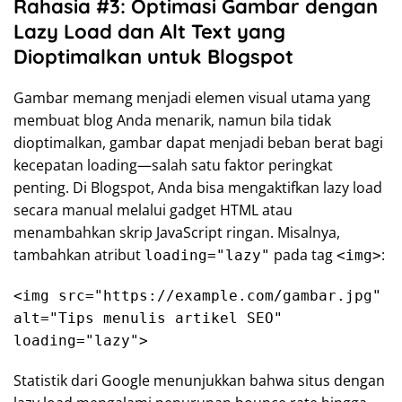
Rahasia #3: Optimasi Gambar dengan
Lazy Load dan Alt Text yang
Dioptimalkan untuk Blogspot
Gambar memang menjadi elemen visual utama yang
membuat blog Anda menarik, namun bila tidak
dioptimalkan, gambar dapat menjadi beban berat bagi
kecepatan loading—salah satu faktor peringkat
penting. Di Blogspot, Anda bisa mengaktifkan lazy load
secara manual melalui gadget HTML atau
menambahkan skrip JavaScript ringan. Misalnya,
tambahkan atribut
pada tag
:
loading="lazy"
<img>
<img src="https://example.com/gambar.jpg"
alt="Tips menulis artikel SEO"
loading="lazy">
Statistik dari Google menunjukkan bahwa situs dengan