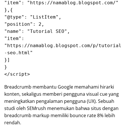
"item": "https://namablog.blogspot.com/"
},{
"@type": "ListItem",
"position": 2,
"name": "Tutorial SEO",
"item":
"https://namablog.blogspot.com/p/tutorial
-seo.html"
}]
}
</script>
Breadcrumb membantu Google memahami hirarki
konten, sekaligus memberi pengguna visual cue yang
meningkatkan pengalaman pengguna (UX). Sebuah
studi oleh SEMrush menemukan bahwa situs dengan
breadcrumb markup memiliki bounce rate 8% lebih
rendah.