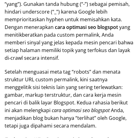
“yang”). Gunakan tanda hubung (“-”) sebagai pemisah,
hindari underscore (“_”) karena Google lebih
memprioritaskan hyphen untuk memisahkan kata.
Dengan menerapkan
cara optimasi seo blogspot
yang
menitikberatkan pada custom permalink, Anda
memberi sinyal yang jelas kepada mesin pencari bahwa
setiap halaman memiliki topik yang terfokus dan layak
di‑crawl secara intensif.
Setelah menguasai meta tag “robots” dan menata
struktur URL custom permalink, kini saatnya
menggelitik sisi teknis lain yang sering terlewatkan:
gambar, markup terstruktur, dan cara kerja mesin
pencari di balik layar Blogspot. Kedua rahasia berikut
ini akan melengkapi
cara optimasi seo blogspot
Anda,
menjadikan blog bukan hanya “terlihat” oleh Google,
tetapi juga dipahami secara mendalam.