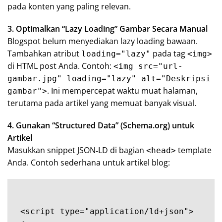
pada konten yang paling relevan.
3. Optimalkan “Lazy Loading” Gambar Secara Manual
Blogspot belum menyediakan lazy loading bawaan.
Tambahkan atribut
pada tag
loading="lazy"
<img>
di HTML post Anda. Contoh:
<img src="url-
gambar.jpg" loading="lazy" alt="Deskripsi
. Ini mempercepat waktu muat halaman,
gambar">
terutama pada artikel yang memuat banyak visual.
4. Gunakan “Structured Data” (Schema.org) untuk
Artikel
Masukkan snippet JSON‑LD di bagian
template
<head>
Anda. Contoh sederhana untuk artikel blog:
<script type="application/ld+json">
