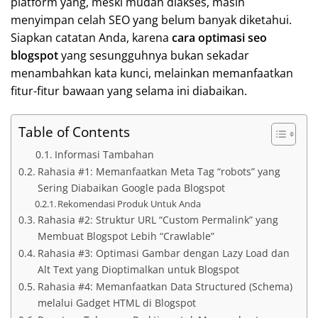
platform yang, meski mudah diakses, masih
menyimpan celah SEO yang belum banyak diketahui.
Siapkan catatan Anda, karena
cara optimasi seo
blogspot
yang sesungguhnya bukan sekadar
menambahkan kata kunci, melainkan memanfaatkan
fitur-fitur bawaan yang selama ini diabaikan.
Table of Contents
Informasi Tambahan
Rahasia #1: Memanfaatkan Meta Tag “robots” yang
Sering Diabaikan Google pada Blogspot
Rekomendasi Produk Untuk Anda
Rahasia #2: Struktur URL “Custom Permalink” yang
Membuat Blogspot Lebih “Crawlable”
Rahasia #3: Optimasi Gambar dengan Lazy Load dan
Alt Text yang Dioptimalkan untuk Blogspot
Rahasia #4: Memanfaatkan Data Structured (Schema)
melalui Gadget HTML di Blogspot