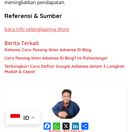
meningkatkan pendapatan.
Referensi & Sumber
baca info selengkapnya disini
Berita Terkait
Rahasia Cara Pasang Iklan Adsense Di Blog
Cara Pasang Iklan Adsense Di Blog? Ini Rahasianya!
Terbongkar! Cara Daftar Google AdSense dalam 5 Langkah
Mudah & Cepat
ID
F
W
X
L
S
a
h
i
h
Alber Andesko