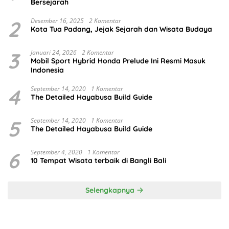
Bersejarah
2
Desember 16, 2025
2 Komentar
Kota Tua Padang, Jejak Sejarah dan Wisata Budaya
3
Januari 24, 2026
2 Komentar
Mobil Sport Hybrid Honda Prelude Ini Resmi Masuk
Indonesia
4
September 14, 2020
1 Komentar
The Detailed Hayabusa Build Guide
5
September 14, 2020
1 Komentar
The Detailed Hayabusa Build Guide
6
September 4, 2020
1 Komentar
10 Tempat Wisata terbaik di Bangli Bali
Selengkapnya