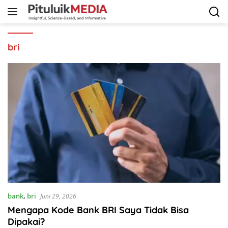
Langsung
ke
konten
bri
bank
,
bri
Juni 29, 2026
Mengapa Kode Bank BRI Saya Tidak Bisa
Dipakai?