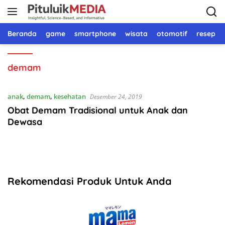
Langsung
ke
konten
Beranda
game
smartphone
wisata
otomotif
resep 
demam
anak
,
demam
,
kesehatan
Desember 24, 2019
Obat Demam Tradisional untuk Anak dan
Dewasa
Rekomendasi Produk Untuk Anda