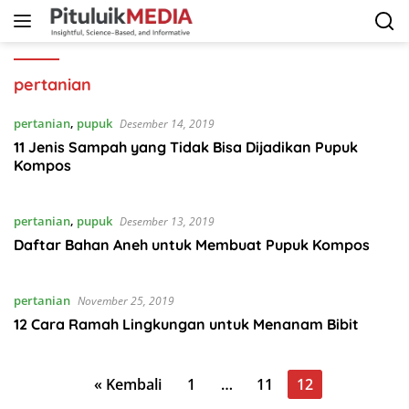
Langsung
ke
konten
pertanian
pertanian
,
pupuk
Desember 14, 2019
11 Jenis Sampah yang Tidak Bisa Dijadikan Pupuk
Kompos
pertanian
,
pupuk
Desember 13, 2019
Daftar Bahan Aneh untuk Membuat Pupuk Kompos
pertanian
November 25, 2019
12 Cara Ramah Lingkungan untuk Menanam Bibit
Paginasi
« Kembali
1
…
11
12
pos