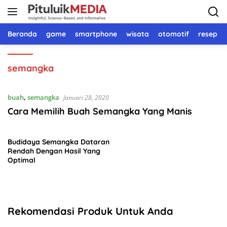
Langsung
ke
konten
Beranda
game
smartphone
wisata
otomotif
resep 
semangka
buah
,
semangka
Januari 28, 2020
Cara Memilih Buah Semangka Yang Manis
Budidaya Semangka Dataran
Rendah Dengan Hasil Yang
Optimal
Rekomendasi Produk Untuk Anda