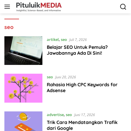
Langsung
ke
konten
seo
artikel
,
seo
Juli 7, 2026
Belajar SEO Untuk Pemula?
Jawabannya Ada Di Sini!
seo
Juni 20, 2026
Rahasia High CPC Keywords for
Adsense
advertise
,
seo
Juni 17, 2026
Trik Cara Mendatangkan Trafik
dari Google