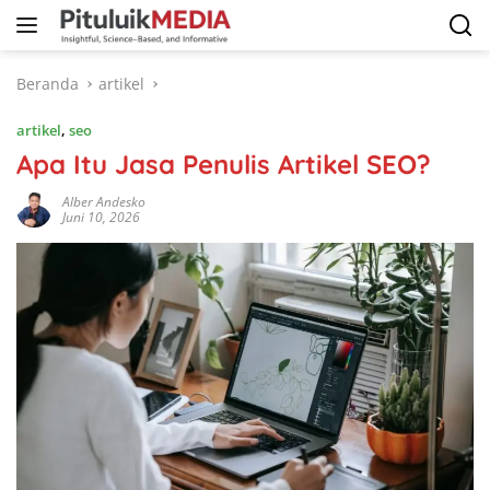
Langsung
ke
konten
Beranda
artikel
artikel
,
seo
Apa Itu Jasa Penulis Artikel SEO?
Alber Andesko
Juni 10, 2026