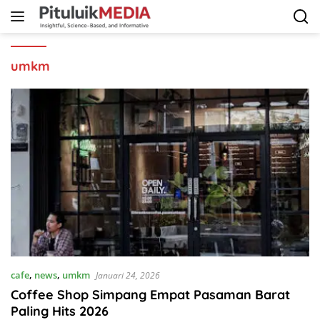
Langsung
ke
konten
umkm
cafe
,
news
,
umkm
Januari 24, 2026
Coffee Shop Simpang Empat Pasaman Barat
Paling Hits 2026