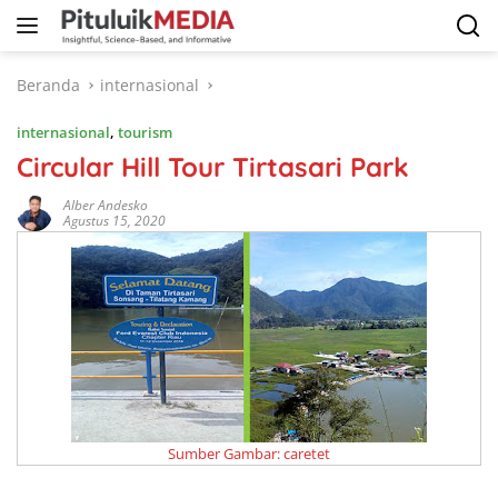
Langsung
ke
konten
Beranda
internasional
internasional
,
tourism
Circular Hill Tour Tirtasari Park
Alber Andesko
Agustus 15, 2020
Sumber Gambar: caretet