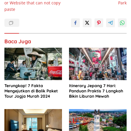
e
s
e
e
or Website that can not copy
Park
b
A
dI
paste
o
p
n
o
p
k
Baca Juga
Terungkap! 7 Fakta
Itinerary Jepang 7 Hari:
Mengejutkan di Balik Paket
Panduan Praktis 7 Langkah
Tour Jogja Murah 2024
Bikin Liburan Mewah