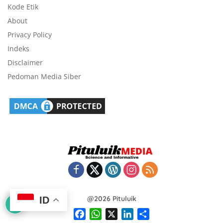
Kode Etik
About
Privacy Policy
Indeks
Disclaimer
Pedoman Media Siber
@2026 Pituluik
ID
F
W
X
L
S
a
h
i
h