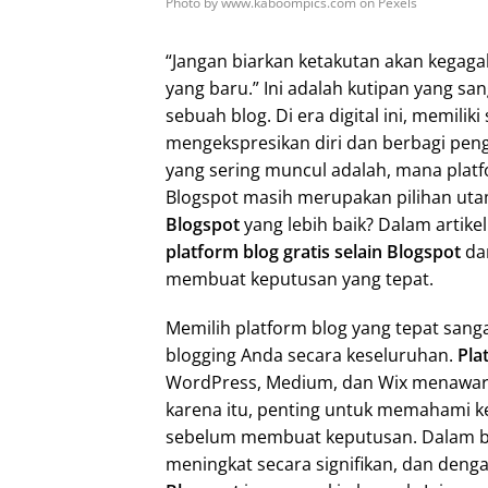
Photo by www.kaboompics.com on Pexels
“Jangan biarkan ketakutan akan kegag
yang baru.” Ini adalah kutipan yang s
sebuah blog. Di era digital ini, memilik
mengekspresikan diri dan berbagi pen
yang sering muncul adalah, mana platf
Blogspot masih merupakan pilihan ut
Blogspot
yang lebih baik? Dalam artikel
platform blog gratis selain Blogspot
da
membuat keputusan yang tepat.
Memilih platform blog yang tepat sa
blogging Anda secara keseluruhan.
Pla
WordPress, Medium, dan Wix menawark
karena itu, penting untuk memahami k
sebelum membuat keputusan. Dalam beb
meningkat secara signifikan, dan deng