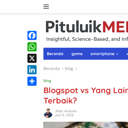
Langsung
ke
konten
F
a
Beranda
game
smartphone
W
c
h
X
Beranda
blog
e
a
L
blog
b
t
i
Blogspot vs Yang Lai
o
S
s
n
Terbaik?
o
h
A
k
k
a
p
Alber Andesko
e
Juni 9, 2026
r
p
d
e