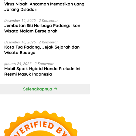
Virus Nipah: Ancaman Mematikan yang
Jarang Disadari
Desember 16, 2025
2 Komentar
Jembatan Siti Nurbaya Padang: Ikon
Wisata Malam Bersejarah
Desember 16, 2025
2 Komentar
Kota Tua Padang, Jejak Sejarah dan
Wisata Budaya
Januari 24, 2026
2 Komentar
Mobil Sport Hybrid Honda Prelude Ini
Resmi Masuk Indonesia
Selengkapnya