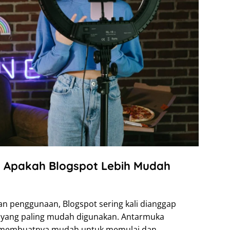
: Apakah Blogspot Lebih Mudah
an penggunaan, Blogspot sering kali dianggap
is yang paling mudah digunakan. Antarmuka
if membuatnya mudah untuk memulai dan