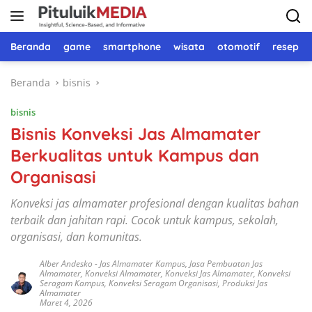
Langsung
ke
konten
Beranda
game
smartphone
wisata
otomotif
resep 
Beranda
bisnis
bisnis
Bisnis Konveksi Jas Almamater
Berkualitas untuk Kampus dan
Organisasi
Konveksi jas almamater profesional dengan kualitas bahan
terbaik dan jahitan rapi. Cocok untuk kampus, sekolah,
organisasi, dan komunitas.
Alber Andesko
-
Jas Almamater Kampus
,
Jasa Pembuatan Jas
Almamater
,
Konveksi Almamater
,
Konveksi Jas Almamater
,
Konveksi
Seragam Kampus
,
Konveksi Seragam Organisasi
,
Produksi Jas
Almamater
Maret 4, 2026