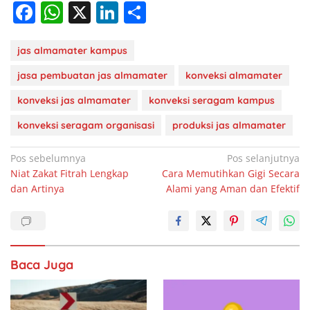
F
W
X
Li
S
a
h
n
h
c
at
k
ar
jas almamater kampus
e
s
e
e
jasa pembuatan jas almamater
konveksi almamater
b
A
dI
konveksi jas almamater
konveksi seragam kampus
o
p
n
konveksi seragam organisasi
produksi jas almamater
o
p
Navigasi
Pos sebelumnya
Pos selanjutnya
k
Niat Zakat Fitrah Lengkap
Cara Memutihkan Gigi Secara
pos
dan Artinya
Alami yang Aman dan Efektif
Baca Juga