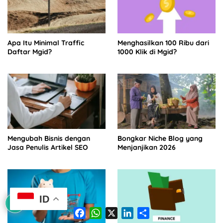
Apa Itu Minimal Traffic
Menghasilkan 100 Ribu dari
Daftar Mgid?
1000 Klik di Mgid?
Mengubah Bisnis dengan
Bongkar Niche Blog yang
Jasa Penulis Artikel SEO
Menjanjikan 2026
ID
F
W
X
L
S
a
h
i
h