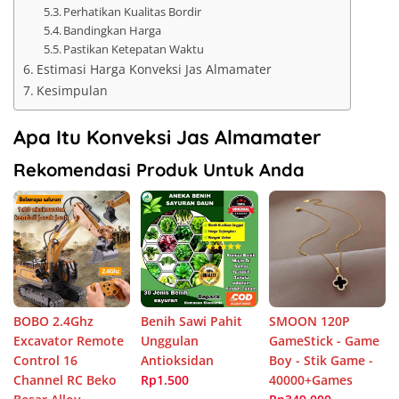
Perhatikan Kualitas Bordir
Bandingkan Harga
Pastikan Ketepatan Waktu
Estimasi Harga Konveksi Jas Almamater
Kesimpulan
Apa Itu Konveksi Jas Almamater
Rekomendasi Produk Untuk Anda
BOBO 2.4Ghz
Benih Sawi Pahit
SMOON 120P
Excavator Remote
Unggulan
GameStick - Game
Control 16
Antioksidan
Boy - Stik Game -
Channel RC Beko
Rp1.500
40000+Games