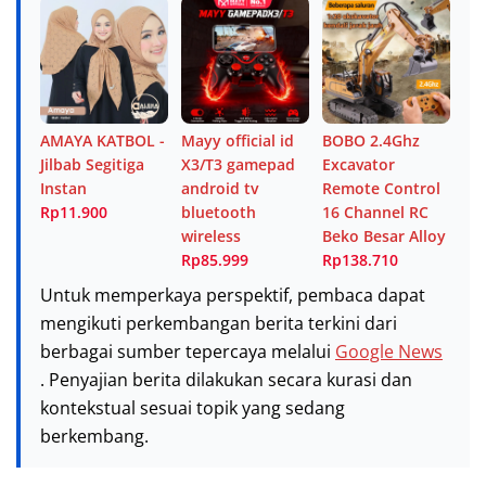
AMAYA KATBOL -
Mayy official id
BOBO 2.4Ghz
Jilbab Segitiga
X3/T3 gamepad
Excavator
Instan
android tv
Remote Control
Rp11.900
bluetooth
16 Channel RC
wireless
Beko Besar Alloy
Rp85.999
Rp138.710
Untuk memperkaya perspektif, pembaca dapat
mengikuti perkembangan berita terkini dari
berbagai sumber tepercaya melalui
Google News
. Penyajian berita dilakukan secara kurasi dan
kontekstual sesuai topik yang sedang
berkembang.