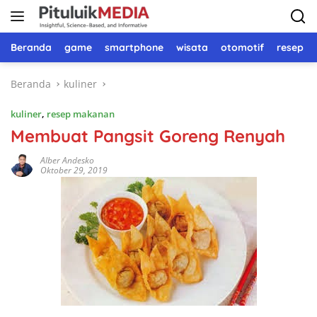
Langsung
ke
konten
Beranda
game
smartphone
wisata
otomotif
resep 
Beranda
kuliner
kuliner
,
resep makanan
Membuat Pangsit Goreng Renyah
Alber Andesko
Oktober 29, 2019