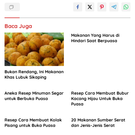
b
A
dI
o
p
n
o
p
Baca Juga
k
Makanan Yang Harus di
Hindari Saat Berpuasa
Bukan Rendang, Ini Makanan
Khas Lubuk Sikaping
Aneka Resep Minuman Segar
Resep Cara Membuat Bubur
untuk Berbuka Puasa
Kacang Hijau Untuk Buka
Puasa
Resep Cara Membuat Kolak
20 Makanan Sumber Serat
Pisang untuk Buka Puasa
dan Jenis-Jenis Serat