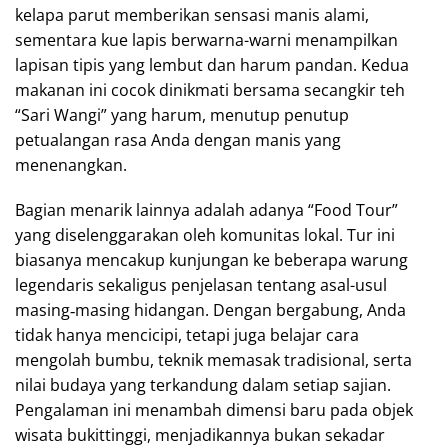
kelapa parut memberikan sensasi manis alami,
sementara kue lapis berwarna-warni menampilkan
lapisan tipis yang lembut dan harum pandan. Kedua
makanan ini cocok dinikmati bersama secangkir teh
“Sari Wangi” yang harum, menutup penutup
petualangan rasa Anda dengan manis yang
menenangkan.
Bagian menarik lainnya adalah adanya “Food Tour”
yang diselenggarakan oleh komunitas lokal. Tur ini
biasanya mencakup kunjungan ke beberapa warung
legendaris sekaligus penjelasan tentang asal-usul
masing‑masing hidangan. Dengan bergabung, Anda
tidak hanya mencicipi, tetapi juga belajar cara
mengolah bumbu, teknik memasak tradisional, serta
nilai budaya yang terkandung dalam setiap sajian.
Pengalaman ini menambah dimensi baru pada objek
wisata bukittinggi, menjadikannya bukan sekadar