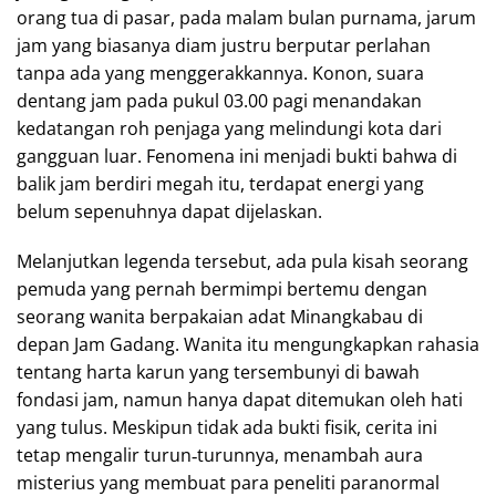
orang tua di pasar, pada malam bulan purnama, jarum
jam yang biasanya diam justru berputar perlahan
tanpa ada yang menggerakkannya. Konon, suara
dentang jam pada pukul 03.00 pagi menandakan
kedatangan roh penjaga yang melindungi kota dari
gangguan luar. Fenomena ini menjadi bukti bahwa di
balik jam berdiri megah itu, terdapat energi yang
belum sepenuhnya dapat dijelaskan.
Melanjutkan legenda tersebut, ada pula kisah seorang
pemuda yang pernah bermimpi bertemu dengan
seorang wanita berpakaian adat Minangkabau di
depan Jam Gadang. Wanita itu mengungkapkan rahasia
tentang harta karun yang tersembunyi di bawah
fondasi jam, namun hanya dapat ditemukan oleh hati
yang tulus. Meskipun tidak ada bukti fisik, cerita ini
tetap mengalir turun‑turunnya, menambah aura
misterius yang membuat para peneliti paranormal