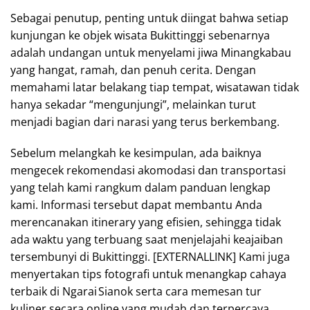
Sebagai penutup, penting untuk diingat bahwa setiap
kunjungan ke objek wisata Bukittinggi sebenarnya
adalah undangan untuk menyelami jiwa Minangkabau
yang hangat, ramah, dan penuh cerita. Dengan
memahami latar belakang tiap tempat, wisatawan tidak
hanya sekadar “mengunjungi”, melainkan turut
menjadi bagian dari narasi yang terus berkembang.
Sebelum melangkah ke kesimpulan, ada baiknya
mengecek rekomendasi akomodasi dan transportasi
yang telah kami rangkum dalam panduan lengkap
kami. Informasi tersebut dapat membantu Anda
merencanakan itinerary yang efisien, sehingga tidak
ada waktu yang terbuang saat menjelajahi keajaiban
tersembunyi di Bukittinggi. [EXTERNALLINK] Kami juga
menyertakan tips fotografi untuk menangkap cahaya
terbaik di Ngarai Sianok serta cara memesan tur
kuliner secara online yang mudah dan terpercaya.