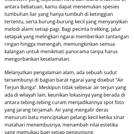
antara bebatuan, kamu dapat menemukan spesies
tumbuhan liar yang hanya tumbuh di ketinggian
tertentu, serta burung‑burung kecil yang menyanyikan
melodi alami setiap pagi. Bagi pecinta trekking, jalur
setapak yang melingkari ngarai memberikan tantangan
ringan hingga menengah, memungkinkan semua
kalangan untuk menikmati panorama tanpa harus
mengorbankan keselamatan.
Melanjutkan pengalaman alam, ada sebuah sudut
tersembunyi di bagian barat ngarai yang disebut “Air
Terjun Bunga”. Meskipun tidak sebesar air terjun yang
ada di wilayah lain, keunikan lokasinya yang berada di
antara tebing‑tebing curam menjadikannya spot foto
yang jarang terjamah. Air yang mengalir deras
menuruni batu menciptakan pelangi kecil ketika sinar
matahari menembusnya, menambah nilai estetika
yang memukau bagi setiap pengunjung.