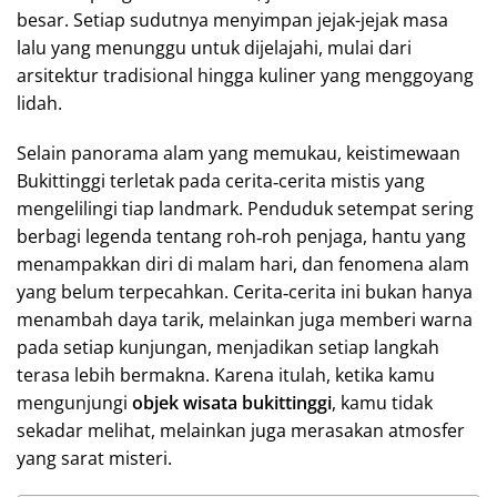
besar. Setiap sudutnya menyimpan jejak-jejak masa
lalu yang menunggu untuk dijelajahi, mulai dari
arsitektur tradisional hingga kuliner yang menggoyang
lidah.
Selain panorama alam yang memukau, keistimewaan
Bukittinggi terletak pada cerita‑cerita mistis yang
mengelilingi tiap landmark. Penduduk setempat sering
berbagi legenda tentang roh‑roh penjaga, hantu yang
menampakkan diri di malam hari, dan fenomena alam
yang belum terpecahkan. Cerita‑cerita ini bukan hanya
menambah daya tarik, melainkan juga memberi warna
pada setiap kunjungan, menjadikan setiap langkah
terasa lebih bermakna. Karena itulah, ketika kamu
mengunjungi
objek wisata bukittinggi
, kamu tidak
sekadar melihat, melainkan juga merasakan atmosfer
yang sarat misteri.