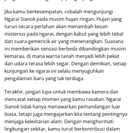
Jika kamu berkesempatan, cobalah mengunjungi
Ngarai Sianok pada musim hujan ringan. Hujan yang
turun secara perlahan akan menambah kesan
misterius pada ngarai, dengan kabut yang lebih tebal
dan suara gemericik air yang menenangkan. Suasana
ini memberikan sensasi berbeda dibandingkan musim
kemarau, di mana warna tanah menjadi lebih pekat
dan udara terasa lebih segar. Dengan demikian, setiap
kunjungan ke ngarai ini selalu menyuguhkan
pengalaman baru yang tak terduga.
Terakhir, jangan lupa untuk membawa kamera dan
mencatat setiap momen yang kamu rasakan. Ngarai
Sianok tidak hanya menawarkan pemandangan luar
biasa, tetapi juga mengajarkan kita tentang pentingnya
menjaga kelestarian alam. Dengan menghormati
lingkungan sekitar, kamu turut berkontribusi dalam