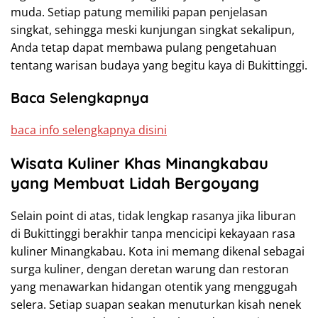
muda. Setiap patung memiliki papan penjelasan
singkat, sehingga meski kunjungan singkat sekalipun,
Anda tetap dapat membawa pulang pengetahuan
tentang warisan budaya yang begitu kaya di Bukittinggi.
Baca Selengkapnya
baca info selengkapnya disini
Wisata Kuliner Khas Minangkabau
yang Membuat Lidah Bergoyang
Selain point di atas, tidak lengkap rasanya jika liburan
di Bukittinggi berakhir tanpa mencicipi kekayaan rasa
kuliner Minangkabau. Kota ini memang dikenal sebagai
surga kuliner, dengan deretan warung dan restoran
yang menawarkan hidangan otentik yang menggugah
selera. Setiap suapan seakan menuturkan kisah nenek