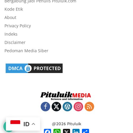
Bergabung Jadi Penulis Pituluik.com
Kode Etik
About
Privacy Policy
Indeks
Disclaimer
Pedoman Media Siber
ID
@2026 Pituluik
F
W
X
L
S