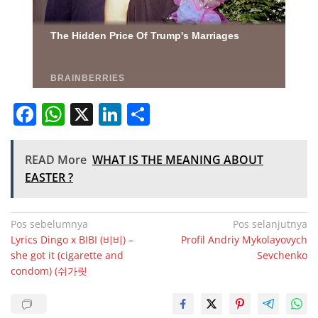
F
W
X
Li
S
a
h
n
h
c
at
k
ar
READ More
WHAT IS THE MEANING ABOUT
e
s
e
e
EASTER ?
b
A
dI
o
p
n
Navigasi
Pos sebelumnya
Pos selanjutnya
Lyrics Dingo x BIBI (비비) –
Profil Andriy Mykolayovych
o
p
pos
she got it (cigarette and
Sevchenko
k
condom) (쉬가릿