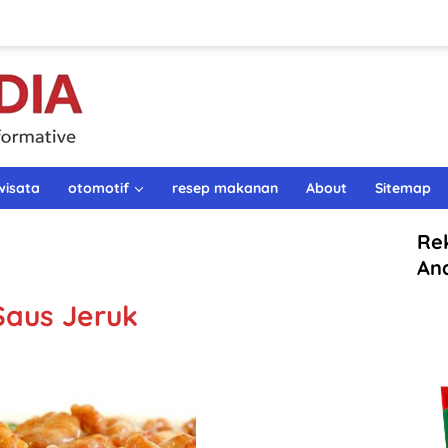
wisata
otomotif
resep makanan
About
Sitemap
Re
An
aus Jeruk