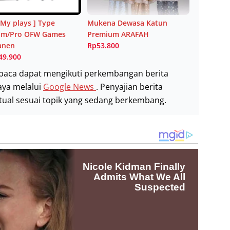
 My plays ] Type
Mukena Dewasa Katun
lim/Pro OFW Games
Premium ARAFAH
anen
Rp53.800
49.900
baca dapat mengikuti perkembangan berita
aya melalui
Google News
. Penyajian berita
stual sesuai topik yang sedang berkembang.