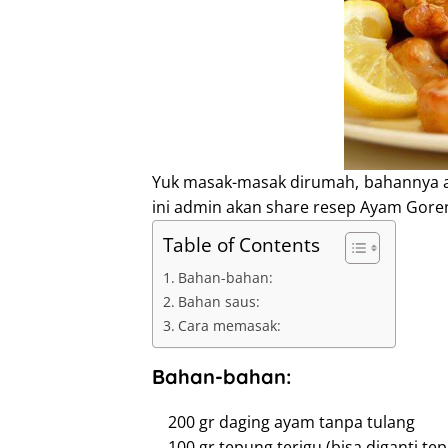
I
n
Yuk masak-masak dirumah, bahannya 
ini admin akan share resep Ayam Gore
Table of Contents
Bahan-bahan:
Bahan saus:
Cara memasak:
Bahan-bahan:
200 gr daging ayam tanpa tulang
100 gr tepung terigu (bisa diganti t