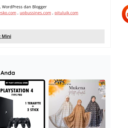
al, WordPress dan Blogger
esko.com
,
upbussines.com
,
pituluik.com
 Mini
 Anda