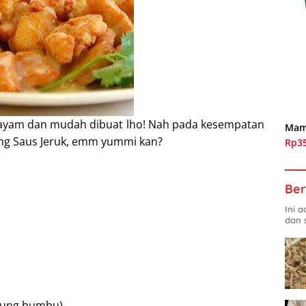
ayam dan mudah dibuat lho! Nah pada kesempatan
Mam
ng Saus Jeruk, emm yummi kan?
Rp3
Ber
Ini 
dan 
epung bumbu)