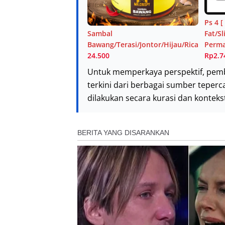
Ps 4 [
Sambal
Fat/S
Bawang/Terasi/Jontor/Hijau/Rica
Perm
24.500
Rp2.7
Untuk memperkaya perspektif, pem
terkini dari berbagai sumber teperc
dilakukan secara kurasi dan kontek