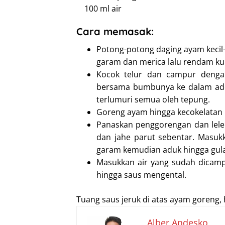
100 ml air
Cara memasak:
Potong-potong daging ayam kecil-
garam dan merica lalu rendam kur
Kocok telur dan campur deng
bersama bumbunya ke dalam ado
terlumuri semua oleh tepung.
Goreng ayam hingga kecokelatan l
Panaskan penggorengan dan lel
dan jahe parut sebentar. Masukk
garam kemudian aduk hingga gula 
Masukkan air yang sudah dicam
hingga saus mengental.
Tuang saus jeruk di atas ayam goreng,
Alber Andesko