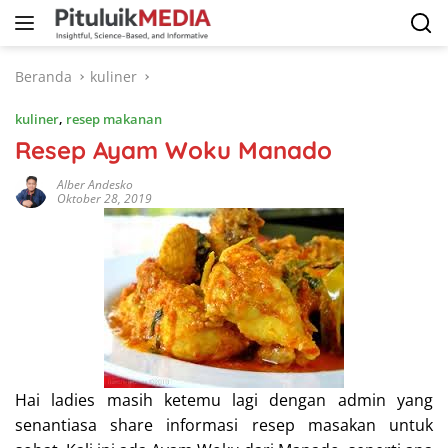
Langsung
ke
konten
Beranda
kuliner
kuliner
,
resep makanan
Resep Ayam Woku Manado
Alber Andesko
Oktober 28, 2019
Hai ladies masih ketemu lagi dengan admin yang
senantiasa share informasi resep masakan untuk