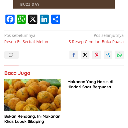
F
W
X
Li
S
a
h
n
h
c
at
k
ar
Navigasi
Pos sebelumnya
Pos selanjutnya
Resep Es Serbat Melon
5 Resep Cemilan Buka Puasa
pos
e
s
e
e
b
A
dI
o
p
n
o
p
Baca Juga
k
Makanan Yang Harus di
Hindari Saat Berpuasa
Bukan Rendang, Ini Makanan
Khas Lubuk Sikaping