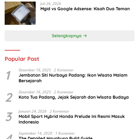
Juli 26, 2026
Mgid vs Google Adsense: Kisah Dua Teman
Selengkapnya
Popular Post
1
Desember 16, 2025
2 Komentar
Jembatan Siti Nurbaya Padang: Ikon Wisata Malam
Bersejarah
2
Desember 16, 2025
2 Komentar
Kota Tua Padang, Jejak Sejarah dan Wisata Budaya
3
Januari 24, 2026
2 Komentar
Mobil Sport Hybrid Honda Prelude Ini Resmi Masuk
Indonesia
4
September 14, 2020
1 Komentar
The Detailed Hayabusa Build Guide