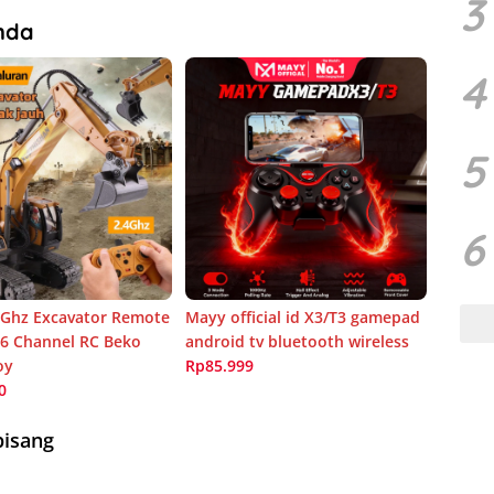
3
nda
4
5
6
Ghz Excavator Remote
Mayy official id X3/T3 gamepad
16 Channel RC Beko
android tv bluetooth wireless
oy
Rp85.999
0
pisang