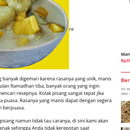
re
Mam
Rp3
banyak digemari karena rasanya yang unik, manis
Ber
 bulan Ramadhan tiba, banyak orang yang ingin
Ini 
ncari resepnya. Kolak pisang sangat tepat jika
dan 
a puasa. Rasanya yang manis dapat dengan segera
n berpuasa.
isang namun tidak tau caranya, di sini kami akan
 enak sehingga Anda tidak kerepotan saat