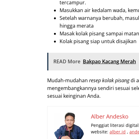
tercampur.
Masukkan air kedalam wada, kem
Setelah warnanya berubah, masuk
hingga merata
Masak kolak pisang sampai matan
Kolak pisang siap untuk disajikan
READ More
Bakpao Kacang Merah
Mudah-mudahan
resep kolak pisang
di 
mengembangkannya sendiri sesuai sele
sesuai keinginan Anda.
Alber Andesko
Penggiat literasi digit
website:
alber.id
,
and