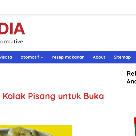
wisata
otomotif
resep makanan
About
Sitemap
Re
An
Kolak Pisang untuk Buka