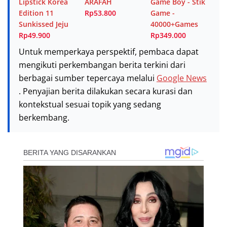
Lipstick Korea
ARAFAH
Game Boy - Stik
Edition 11
Rp53.800
Game -
Sunkissed Jeju
40000+Games
Rp49.900
Rp349.000
Untuk memperkaya perspektif, pembaca dapat
mengikuti perkembangan berita terkini dari
berbagai sumber tepercaya melalui
Google News
. Penyajian berita dilakukan secara kurasi dan
kontekstual sesuai topik yang sedang
berkembang.