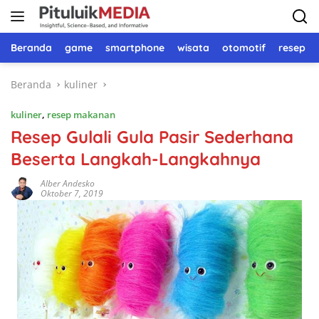
Langsung
ke
konten
Beranda
game
smartphone
wisata
otomotif
resep 
Beranda
kuliner
kuliner
,
resep makanan
Resep Gulali Gula Pasir Sederhana
Beserta Langkah-Langkahnya
Alber Andesko
Oktober 7, 2019