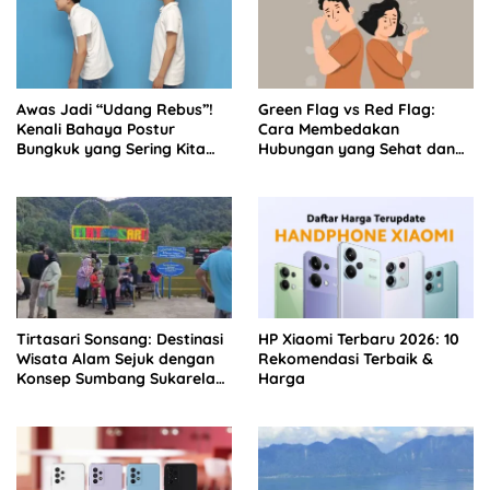
Awas Jadi “Udang Rebus”!
Green Flag vs Red Flag:
Kenali Bahaya Postur
Cara Membedakan
Bungkuk yang Sering Kita
Hubungan yang Sehat dan
Abaikan – BCA Life
Toxic Sejak Dini Bersama EF
EFEKTA English for Adults
Tirtasari Sonsang: Destinasi
HP Xiaomi Terbaru 2026: 10
Wisata Alam Sejuk dengan
Rekomendasi Terbaik &
Konsep Sumbang Sukarela
Harga
di Jantung Agam