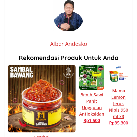
Alber Andesko
Rekomendasi Produk Untuk Anda
Mama
Benih Sawi
Lemon
Pahit
Jeruk
Unggulan
Nipis 950
Antioksidan
ml x3
Rp1.500
Rp35.300