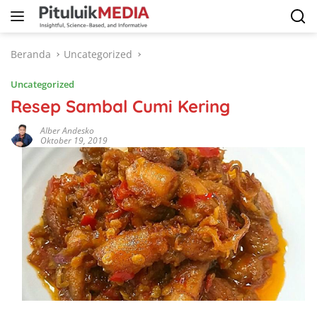
Langsung
ke
konten
Beranda
Uncategorized
Uncategorized
Resep Sambal Cumi Kering
Alber Andesko
Oktober 19, 2019