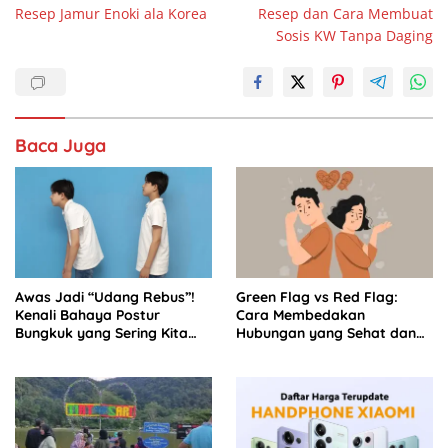
Resep Jamur Enoki ala Korea
Resep dan Cara Membuat
o
p
pos
Sosis KW Tanpa Daging
k
Baca Juga
Awas Jadi “Udang Rebus”!
Green Flag vs Red Flag:
Kenali Bahaya Postur
Cara Membedakan
Bungkuk yang Sering Kita
Hubungan yang Sehat dan
Abaikan – BCA Life
Toxic Sejak Dini Bersama EF
EFEKTA English for Adults