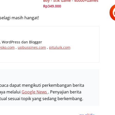
Boy - Stik Game - 40000+Games
Rp349.000
selagi masih hangat!
al, WordPress dan Blogger
esko.com
,
upbussines.com
,
pituluik.com
baca dapat mengikuti perkembangan berita
aya melalui
Google News
. Penyajian berita
stual sesuai topik yang sedang berkembang.