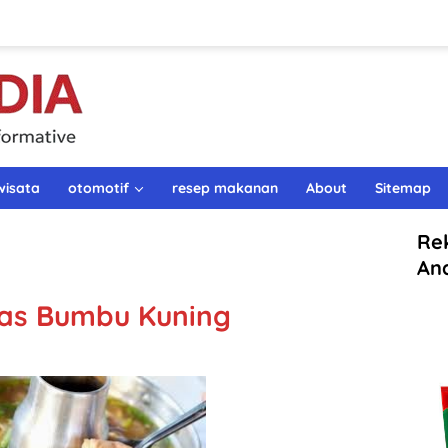
wisata
otomotif
resep makanan
About
Sitemap
Re
An
as Bumbu Kuning