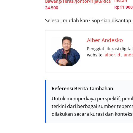
Instan
Bawang/Terasi/Jontor/Hijau/Rica
Rp11.900
24.500
Selesai, mudah kan? Sop siap disantap 
Alber Andesko
Penggiat literasi digit
website:
alber.id
,
and
Referensi Berita Tambahan
Untuk memperkaya perspektif, pem
terkini dari berbagai sumber teperc
dilakukan secara kurasi dan kontek