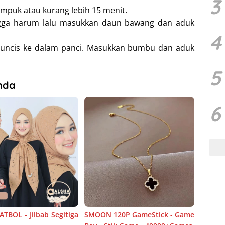
3
mpuk atau kurang lebih 15 menit.
gga harum lalu masukkan daun bawang dan aduk
4
buncis ke dalam panci. Masukkan bumbu dan aduk
5
nda
6
TBOL - Jilbab Segitiga
SMOON 120P GameStick - Game