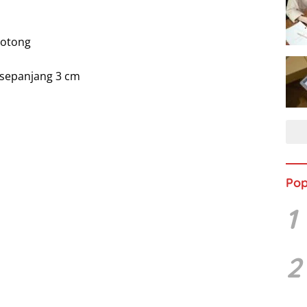
potong
sepanjang 3 cm
Pop
1
2