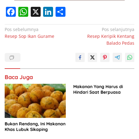
F
W
X
Li
S
a
h
n
h
c
at
k
ar
Navigasi
Pos sebelumnya
Pos selanjutnya
Resep Sop Ikan Gurame
Resep Keripik Kentang
pos
e
s
e
e
Balado Pedas
b
A
dI
o
p
n
o
p
Baca Juga
k
Makanan Yang Harus di
Hindari Saat Berpuasa
Bukan Rendang, Ini Makanan
Khas Lubuk Sikaping