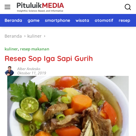
Langsung
ke
konten
Beranda
game
smartphone
wisata
otomotif
resep 
Beranda
kuliner
kuliner
,
resep makanan
Resep Sop Iga Sapi Gurih
Alber Andesko
Oktober 11, 2019