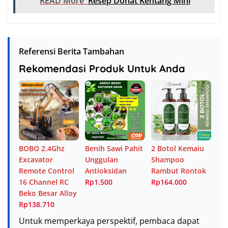
READ More
Resep Donat Kentang Mini
Referensi Berita Tambahan
Rekomendasi Produk Untuk Anda
BOBO 2.4Ghz
Benih Sawi Pahit
2 Botol Kemaiu
Excavator
Unggulan
Shampoo
Remote Control
Antioksidan
Rambut Rontok
16 Channel RC
Rp1.500
Rp164.000
Beko Besar Alloy
Rp138.710
Untuk memperkaya perspektif, pembaca dapat