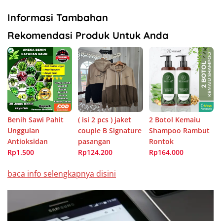
Informasi Tambahan
Rekomendasi Produk Untuk Anda
Benih Sawi Pahit
( isi 2 pcs ) jaket
2 Botol Kemaiu
Unggulan
couple B Signature
Shampoo Rambut
Antioksidan
pasangan
Rontok
Rp1.500
Rp124.200
Rp164.000
baca info selengkapnya disini