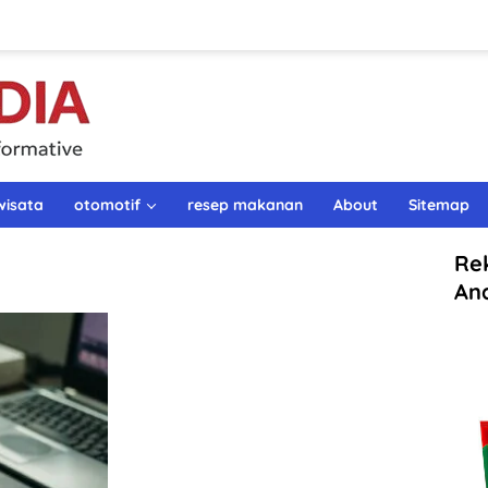
wisata
otomotif
resep makanan
About
Sitemap
Re
An