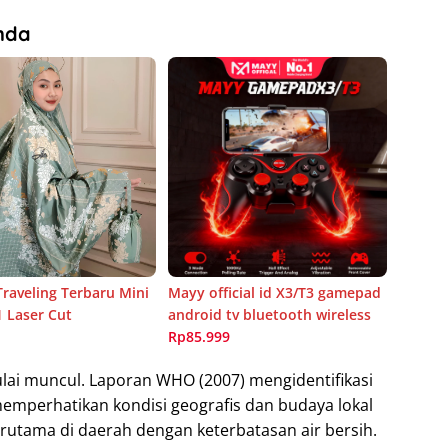
nda
raveling Terbaru Mini
Mayy official id X3/T3 gamepad
1 Laser Cut
android tv bluetooth wireless
Rp85.999
lai muncul. Laporan WHO (2007) mengidentifikasi
emperhatikan kondisi geografis dan budaya lokal
erutama di daerah dengan keterbatasan air bersih.