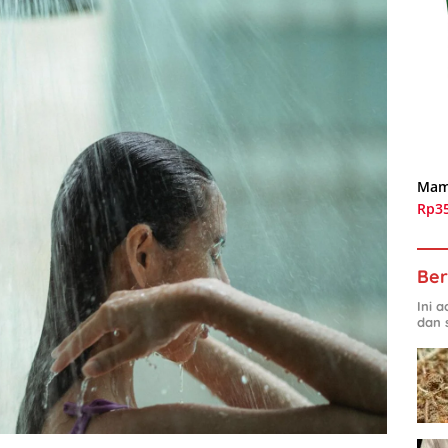
Mam
Rp3
Ber
Ini 
dan 