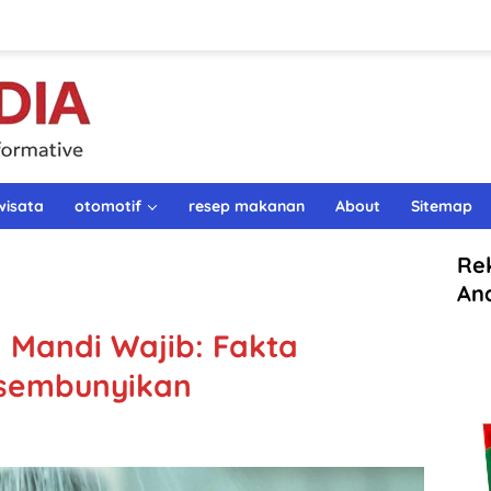
wisata
otomotif
resep makanan
About
Sitemap
Re
An
 Mandi Wajib: Fakta
isembunyikan