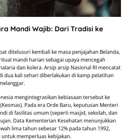
ra Mandi Wajib: Dari Tradisi ke
at ditelusuri kembali ke masa penjajahan Belanda,
 ritual mandi harian sebagai upaya mencegah
laria dan kolera. Arsip arsip Nasional RI mencatat
 dua kali sehari diberlakukan di kamp pelatihan
 melanggar.
nesia mengintegrasikan kebiasaan tersebut ke
Kesmas). Pada era Orde Baru, keputusan Menteri
i di fasilitas umum (seperti masjid, sekolah, dan
 hujan. Data Kementerian Kesehatan menunjukkan
awah lima tahun sebesar 12% pada tahun 1992,
 untuk memperluas kebijakan.