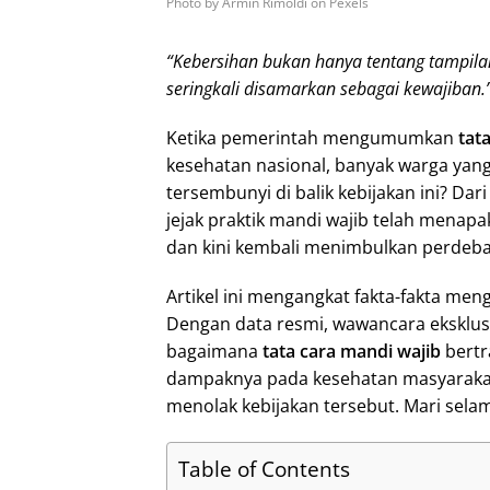
Photo by Armin Rimoldi on Pexels
“Kebersihan bukan hanya tentang tampila
seringkali disamarkan sebagai kewajiban.” 
Ketika pemerintah mengumumkan
tat
kesehatan nasional, banyak warga yan
tersembunyi di balik kebijakan ini? Dar
jejak praktik mandi wajib telah menapak
dan kini kembali menimbulkan perdebat
Artikel ini mengangkat fakta-fakta men
Dengan data resmi, wawancara eksklusif
bagaimana
tata cara mandi wajib
bertr
dampaknya pada kesehatan masyaraka
menolak kebijakan tersebut. Mari sela
Table of Contents