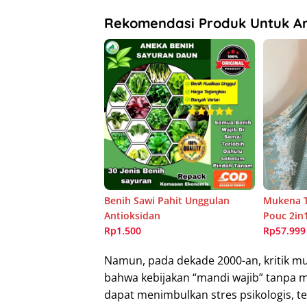
Rekomendasi Produk Untuk A
Benih Sawi Pahit Unggulan
Mukena T
Antioksidan
Pouc 2in
Rp1.500
Rp57.999
Namun, pada dekade 2000-an, kritik mu
bahwa kebijakan “mandi wajib” tanpa m
dapat menimbulkan stres psikologis, t