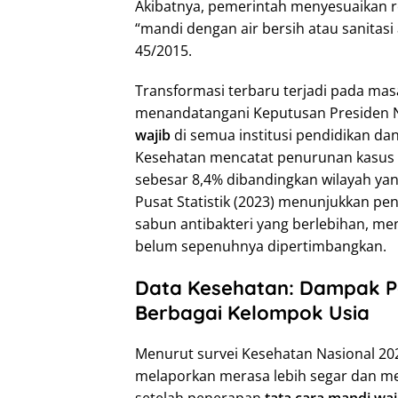
Akibatnya, pemerintah menyesuaikan re
“mandi dengan air bersih atau sanitasi
45/2015.
Transformasi terbaru terjadi pada mas
menandatangani Keputusan Presiden 
wajib
di semua institusi pendidikan dan
Kesehatan mencatat penurunan kasus C
sebesar 8,4% dibandingkan wilayah yang
Pusat Statistik (2023) menunjukkan pe
sabun antibakteri yang berlebihan, m
belum sepenuhnya dipertimbangkan.
Data Kesehatan: Dampak Po
Berbagai Kelompok Usia
Menurut survei Kesehatan Nasional 20
melaporkan merasa lebih segar dan memi
setelah penerapan
tata cara mandi waj