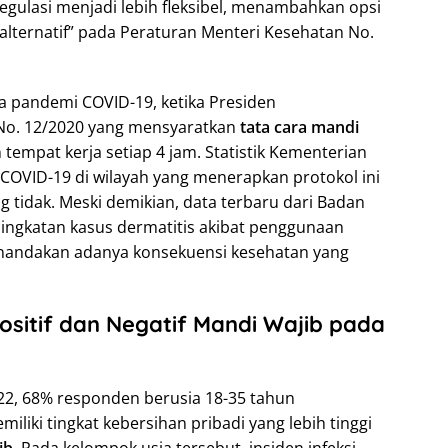
gulasi menjadi lebih fleksibel, menambahkan opsi
 alternatif” pada Peraturan Menteri Kesehatan No.
a pandemi COVID-19, ketika Presiden
No. 12/2020 yang mensyaratkan
tata cara mandi
 tempat kerja setiap 4 jam. Statistik Kementerian
OVID-19 di wilayah yang menerapkan protokol ini
 tidak. Meski demikian, data terbaru dari Badan
ningkatan kasus dermatitis akibat penggunaan
enandakan adanya konsekuensi kesehatan yang
sitif dan Negatif Mandi Wajib pada
22, 68% responden berusia 18-35 tahun
liki tingkat kebersihan pribadi yang lebih tinggi
ib
. Pada kelompok usia tersebut, insiden infeksi