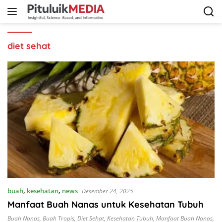
Langsung
ke
konten
diet sehat
buah
,
kesehatan
,
news
Desember 24, 2025
Manfaat Buah Nanas untuk Kesehatan Tubuh
Buah Nanas
,
Buah Tropis
,
Diet Sehat
,
Kesehatan Tubuh
,
Manfaat Buah Nanas
,