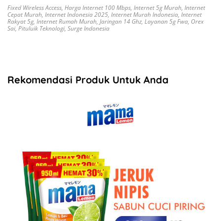
Fixed Wireless Access
,
Harga Internet 100 Mbps
,
Internet 5g Murah
,
Internet
Cepat Murah
,
Internet Indonesia 2025
,
Internet Murah Indonesia
,
Internet
Rakyat 5g
,
Internet Rumah Murah
,
Jaringan 14 Ghz
,
Layanan 5g Fwa
,
Orex
Sai
,
Pituluik Teknologi
,
Surge Indonesia
Rekomendasi Produk Untuk Anda