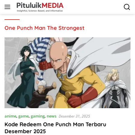
Langsung
ke
konten
One Punch Man The Strongest
anime
,
game
,
gaming
,
news
Desember 31, 2025
Kode Redeem One Punch Man Terbaru
Desember 2025