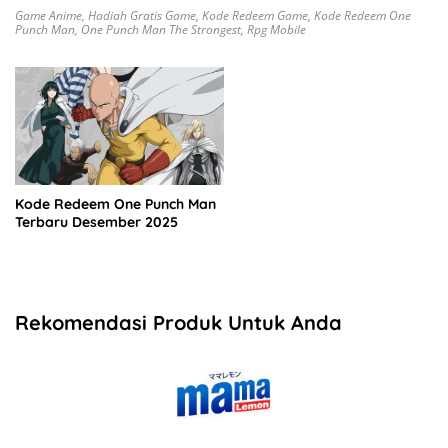
Game Anime
,
Hadiah Gratis Game
,
Kode Redeem Game
,
Kode Redeem One
Punch Man
,
One Punch Man The Strongest
,
Rpg Mobile
Kode Redeem One Punch Man
Terbaru Desember 2025
Rekomendasi Produk Untuk Anda