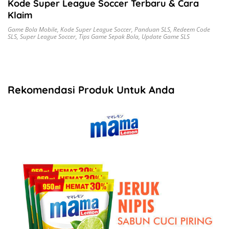
Kode Super League Soccer Terbaru & Cara
Klaim
Game Bola Mobile
,
Kode Super League Soccer
,
Panduan SLS
,
Redeem Code
SLS
,
Super League Soccer
,
Tips Game Sepak Bola
,
Update Game SLS
Rekomendasi Produk Untuk Anda