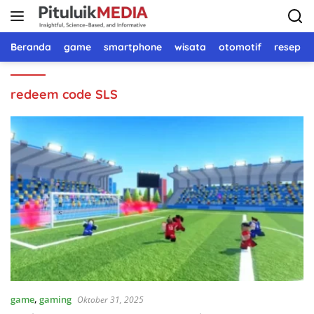
Langsung
ke
konten
Beranda
game
smartphone
wisata
otomotif
resep 
redeem code SLS
game
,
gaming
Oktober 31, 2025