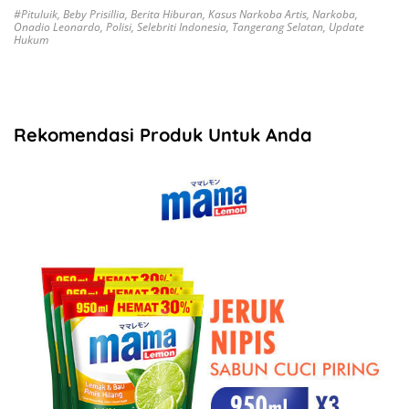
#Pituluik
,
Beby Prisillia
,
Berita Hiburan
,
Kasus Narkoba Artis
,
Narkoba
,
Onadio Leonardo
,
Polisi
,
Selebriti Indonesia
,
Tangerang Selatan
,
Update
Hukum
Rekomendasi Produk Untuk Anda