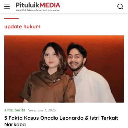
Langsung
ke
konten
update hukum
artis
,
berita
November 1, 2025
5 Fakta Kasus Onadio Leonardo & Istri Terkait
Narkoba