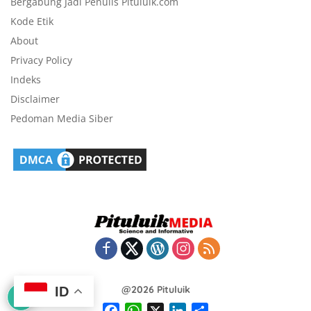
Bergabung Jadi Penulis Pituluik.com
Kode Etik
About
Privacy Policy
Indeks
Disclaimer
Pedoman Media Siber
@2026 Pituluik
ID
F
W
X
L
S