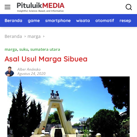
Langsung
ke
konten
Beranda
game
smartphone
wisata
otomotif
resep 
Beranda
marga
marga
,
suku
,
sumatera utara
Asal Usul Marga Sibuea
Alber Andesko
Agustus 24, 2020