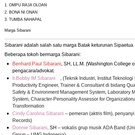
1. OMPU RAJA OLOAN
2. BONA NI ONAN
3. TUMBA NAHAPAL
Marga Sibarani
Sibarani adalah salah satu marga Batak keturunan Sipaetua 
Beberapa tokoh bermarga Sibarani:
Benhard Paul Sibarani
, SH, LL.M. (Washington College o
pengacara/advokat.
Ir.Bobby IM Sibarani
, (Teknik Industri, Institut Teknolog
Productivity Engineer, Trainer & Consultant di bidang Qual
Safety & Environment Management System, Laboratory
System, Character-Personality Assessor for Organizationa
Transformation
Cindy Carolina Sibarani
– pemeran (aktris film), penyanyi
Records)
Donnie Sibarani
,
SH
– vokalis grup musik ADA Band (Uni
Group – UMG Indonesia)