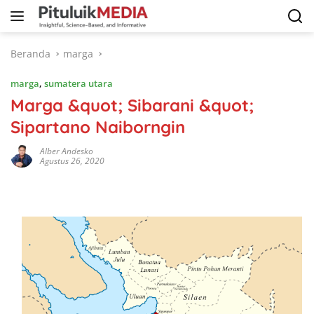
Langsung
ke
konten
Beranda
marga
marga
,
sumatera utara
Marga &quot; Sibarani &quot;
Sipartano Naiborngin
Alber Andesko
Agustus 26, 2020