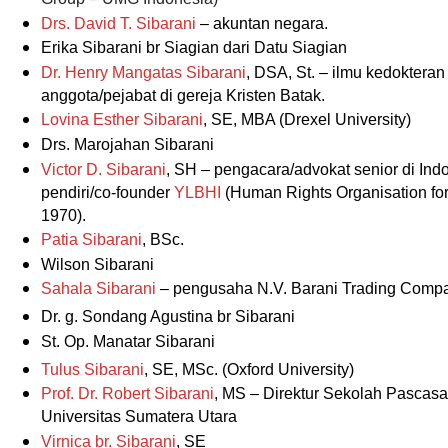
Drs. David T. Sibarani
– akuntan negara.
Erika Sibarani br Siagian dari Datu Siagian
Dr. Henry Mangatas Sibarani
, DSA, St. – ilmu kedokteran
anggota/pejabat di gereja Kristen Batak.
Lovina Esther Sibarani
, SE, MBA (Drexel University)
Drs. Marojahan Sibarani
Victor D. Sibarani
, SH – pengacara/advokat senior di Indo
pendiri/co-founder
YLBHI
(Human Rights Organisation for 
1970).
Patia Sibarani
, BSc.
Wilson Sibarani
Sahala Sibarani
– pengusaha N.V. Barani Trading Compa
Dr. g. Sondang Agustina br Sibarani
St. Op. Manatar Sibarani
Tulus Sibarani
, SE, MSc. (Oxford University)
Prof. Dr. Robert Sibarani
, MS – Direktur Sekolah Pascasa
Universitas Sumatera Utara
Virnica br. Sibarani
, SE