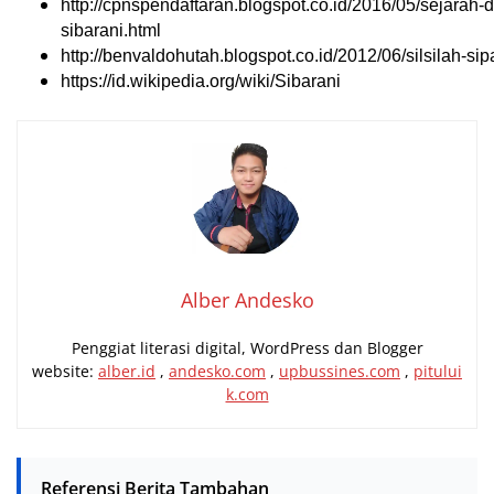
http://cpnspendaftaran.blogspot.co.id/2016/05/sejarah-d
sibarani.html
http://benvaldohutah.blogspot.co.id/2012/06/silsilah-sip
https://id.wikipedia.org/wiki/Sibarani
Alber Andesko
Penggiat literasi digital, WordPress dan Blogger
website:
alber.id
,
andesko.com
,
upbussines.com
,
pitului
k.com
Referensi Berita Tambahan