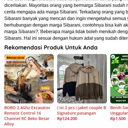
diceritakan. Mayoritas orang yang bermarga Sibarani sudah
cerita mengapa ada marga Sibarani. Terkadang orang yang 
Sibarani banyak yang mencari dan ingin mengetahui semua
berhubungan dengan marga Sibarani, contohnya bisa kah a
marga Sibarani?. Beberapa marga tidak boleh menikah den
Sibarani. Hal ini sesuai dengan hukum adat yang sudah dite
Rekomendasi Produk Untuk Anda
BOBO 2.4Ghz Excavator
( isi 2 pcs ) jaket couple B
Benih Sa
Remote Control 16
Signature pasangan
Unggulan
Channel RC Beko Besar
Rp124.200
Rp1.500
Alloy