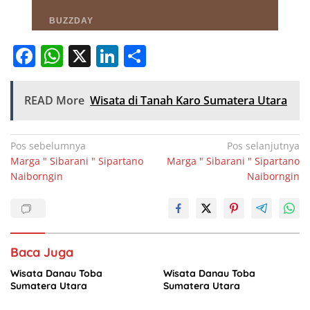
F
W
X
Li
S
a
h
n
h
c
at
k
ar
READ More
Wisata di Tanah Karo Sumatera Utara
e
s
e
e
b
A
dI
Navigasi
Pos sebelumnya
Pos selanjutnya
o
p
n
Marga " Sibarani " Sipartano
Marga " Sibarani " Sipartano
pos
Naiborngin
Naiborngin
o
p
k
Baca Juga
Wisata Danau Toba
Wisata Danau Toba
Sumatera Utara
Sumatera Utara