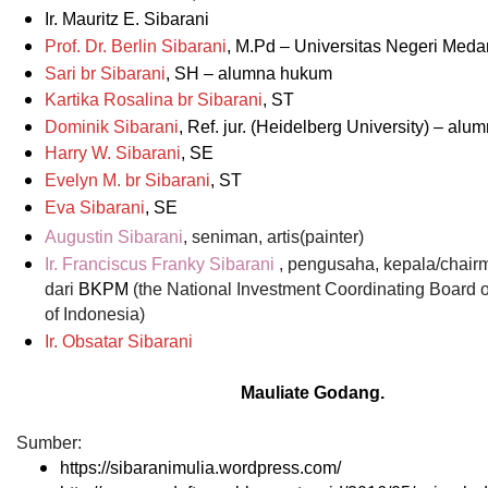
Ir. Mauritz E. Sibarani
Prof. Dr. Berlin Sibarani
, M.Pd – Universitas Negeri Meda
Sari br Sibarani
, SH – alumna hukum
Kartika Rosalina br Sibarani
, ST
Dominik Sibarani
, Ref. jur. (Heidelberg University) – al
Harry W. Sibarani
, SE
Evelyn M. br Sibarani
, ST
Eva Sibarani
, SE
Augustin Sibarani
, seniman, artis(painter)
Ir. Franciscus Franky Sibarani
, pengusaha, kepala/chair
dari
BKPM
(the National Investment Coordinating Board o
of Indonesia)
Ir. Obsatar Sibarani
Mauliate Godang.
Sumber:
https://sibaranimulia.wordpress.com/