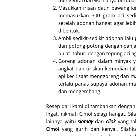
mengental dan warnanya berubah 
Masukkan irisan daun bawang k
memasukkan 300 gram aci sedik
setelah adonan hangat agar leb
dibentuk.
Ambil sedikit-sedikit adonan lal
dan potong-potong dengan panjan
bulat. taburi dengan tepung aci ag
Goreng adonan dalam minyak ya
angkat dan tiriskan kemudian t
api kecil saat menggoreng dan ma
terlalu panas supaya adonan ma
dan mengembang.
Resep dari kami di tambahkan dengan 
Ingat, nikmati Cimol selagi hangat. Si
lainnya yaitu
siomay
dan
cilok
yang ta
Cimol
yang gurih dan kenyal. Silahk