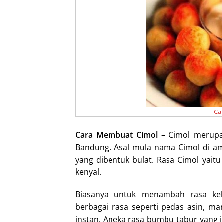
I
n
Ca
Cara Membuat Cimol
– Cimol merupa
Bandung. Asal mula nama Cimol di amb
yang dibentuk bulat. Rasa Cimol yait
kenyal.
Biasanya untuk menambah rasa kel
berbagai rasa seperti pedas asin, ma
instan. Aneka rasa bumbu tabur yang i