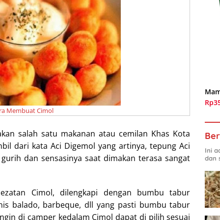
Mam
Rp3
ra Membuat Cimol
kan salah satu makanan atau cemilan Khas Kota
Ber
il dari kata Aci Digemol yang artinya, tepung Aci
Ini 
u gurih dan sensasinya saat dimakan terasa sangat
dan 
ezatan Cimol, dilengkapi dengan bumbu tabur
nis balado, barbeque, dll yang pasti bumbu tabur
ngin di camper kedalam Cimol dapat di pilih sesuai