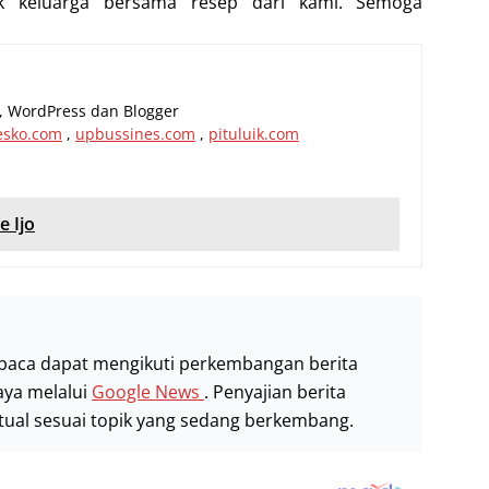
k keluarga bersama resep dari kami. Semoga
al, WordPress dan Blogger
esko.com
,
upbussines.com
,
pituluik.com
e Ijo
baca dapat mengikuti perkembangan berita
aya melalui
Google News
. Penyajian berita
stual sesuai topik yang sedang berkembang.