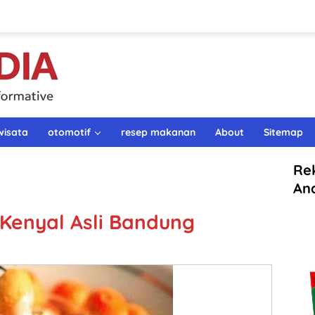
wisata
otomotif
resep makanan
About
Sitemap
Re
An
Kenyal Asli Bandung