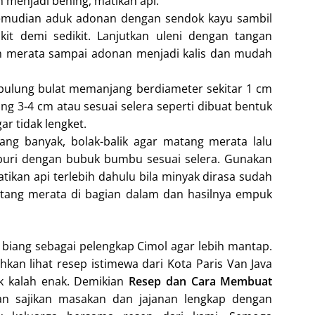
menjadi bening, matikan api.
emudian aduk adonan dengan sendok kayu sambil
it demi sedikit. Lanjutkan uleni dengan tangan
ih merata sampai adonan menjadi kalis dan mudah
u pulung bulat memanjang berdiameter sekitar 1 cm
g 3-4 cm atau sesuai selera seperti dibuat bentuk
ar tidak lengket.
ng banyak, bolak-balik agar matang merata lalu
aburi dengan bubuk bumbu sesuai selera. Gunakan
tikan api terlebih dahulu bila minyak dirasa sudah
tang merata di bagian dalam dan hasilnya empuk
biang sebagai pelengkap Cimol agar lebih mantap.
lahkan lihat resep istimewa dari Kota Paris Van Java
k kalah enak. Demikian
Resep dan Cara Membuat
an sajikan masakan dan jajanan lengkap dengan