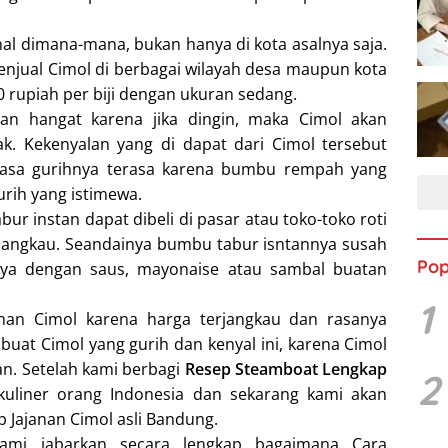
nal dimana-mana, bukan hanya di kota asalnya saja.
penjual Cimol di berbagai wilayah desa maupun kota
00 rupiah per biji dengan ukuran sedang.
an hangat karena jika dingin, maka Cimol akan
 Kekenyalan yang di dapat dari Cimol tersebut
 rasa gurihnya terasa karena bumbu rempah yang
ih yang istimewa.
r instan dapat dibeli di pasar atau toko-toko roti
rjangkau. Seandainya bumbu tabur isntannya susah
Pop
nya dengan saus, mayonaise atau sambal buatan
1
nan Cimol karena harga terjangkau dan rasanya
buat Cimol yang gurih dan kenyal ini, karena Cimol
n. Setelah kami berbagi
Resep Steamboat Lengkap
2
uliner orang Indonesia dan sekarang kami akan
p Jajanan Cimol asli Bandung.
ami jabarkan secara lengkap bagaimana Cara