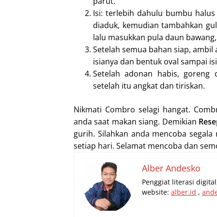
parut.
Isi: terlebih dahulu bumbu halu
diaduk, kemudian tambahkan gul
lalu masukkan pula daun bawang,
Setelah semua bahan siap, ambil a
isianya dan bentuk oval sampai is
Setelah adonan habis, goreng 
setelah itu angkat dan tiriskan.
Nikmati Combro selagi hangat. Combr
anda saat makan siang. Demikian
Rese
gurih. Silahkan anda mencoba segala 
setiap hari. Selamat mencoba dan se
Alber Andesko
Penggiat literasi digit
website:
alber.id
,
and