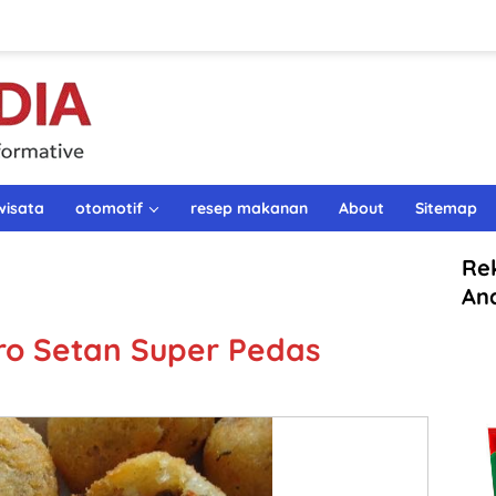
wisata
otomotif
resep makanan
About
Sitemap
Re
An
o Setan Super Pedas