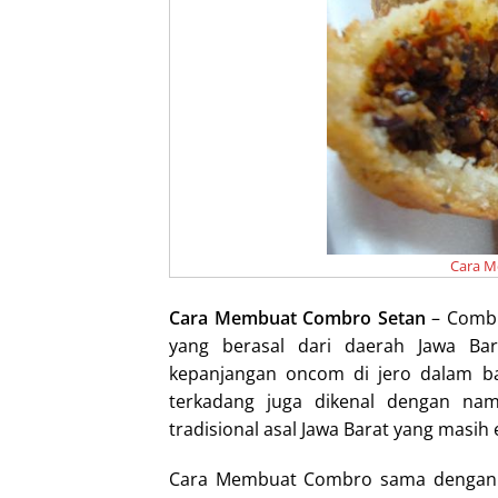
I
n
Cara M
Cara Membuat Combro Setan
– Combr
yang berasal dari daerah Jawa Ba
kepanjangan oncom di jero dalam ba
terkadang juga dikenal dengan na
tradisional asal Jawa Barat yang masih 
Cara Membuat Combro sama dengan 