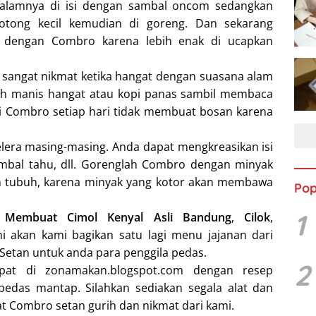
dalamnya di isi dengan sambal oncom sedangkan
otong kecil kemudian di goreng. Dan sekarang
dengan Combro karena lebih enak di ucapkan
 sangat nikmat ketika hangat dengan suasana alam
 teh manis hangat atau kopi panas sambil membaca
ti Combro setiap hari tidak membuat bosan karena
selera masing-masing. Anda dapat mengkreasikan isi
mbal tahu, dll. Gorenglah Combro dengan minyak
n tubuh, karena minyak yang kotor akan membawa
Pop
1
 Membuat Cimol Kenyal Asli Bandung
,
Cilok
,
ni akan kami bagikan satu lagi menu jajanan dari
etan untuk anda para penggila pedas.
2
pat di zonamakan.blogspot.com dengan resep
edas mantap. Silahkan sediakan segala alat dan
 Combro setan gurih dan nikmat dari kami.