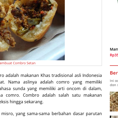
Mam
Rp3
embuat Combro Setan
Ber
o adalah makanan Khas tradisional asli Indonesia
Ini 
rat. Nama aslinya adalah comro yang memiliki
dan 
hasa sunda yang memiliki arti oncom di dalam,
ma comro. Combro adalah salah satu makanan
eksis hingga sekarang.
misro, yang sama-sama berbahan dasar parutan