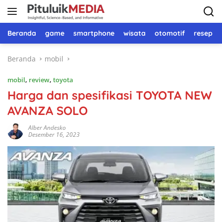
Langsung
ke
konten
Beranda
game
smartphone
wisata
otomotif
resep 
Beranda
mobil
mobil
,
review
,
toyota
Harga dan spesifikasi TOYOTA NEW
AVANZA SOLO
Alber Andesko
Desember 16, 2023