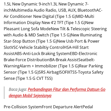
1.5L New Dynamic 9-inch1.3L New Dynamic 7-
inchMultimedia Audio Radio, USB, AUX, BluetoothAC-
Air Conditioner New Digital (Tipe 1.5 G)MID-Multi
Information Display New 4’2 TFT (Tipe 1.5 G)New
Pleasant Long Sofa ModeNew Tilt & Telescopic Steering
with Audio & MID Switch (Tipe 1.5 G)New Illuminating
Star-Stop Button (Tipe 1.5 G)New Usb Port & Power
SlotVSC-Vehicle Stabiltiy ControlHSA-Hill Start
AssistABS-Anti-Lock Braking SystemEBD-Electronic
Brake-Force DistributionBA-Break AssistSeatbelt-
WarningAlarm + Immobilizer (Tipe 1.5 G)Rear Parking
Sensor (Tipe 1.5 G)SRS AirbagISOFIXTSS-Toyota Safety
Sense (Tipe 1.5 G CVT TSS)
Baca Juga:
Perbandingan Fitur dan Performa Datsun Go
dengan Mobil Sejenisnya
Pre-Collision SystemFront Departure AlertPedal