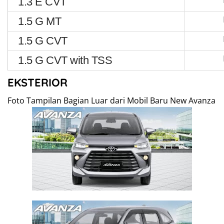
1.3 E CVT
1.5 G MT
1.5 G CVT
1.5 G CVT with TSS
EKSTERIOR
Foto Tampilan Bagian Luar dari Mobil Baru New Avanza