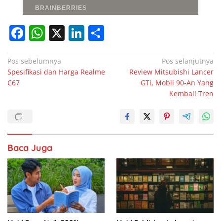
F
W
X
Li
S
a
h
n
h
c
at
k
ar
Navigasi
Pos sebelumnya
Pos selanjutnya
Spesifikasi dan Harga Realme
Review Mitsubishi Lancer
pos
e
s
e
e
C67
GTi, Mobil 90-An Yang
b
A
dI
Kembali Tren
o
p
n
o
p
k
Baca Juga